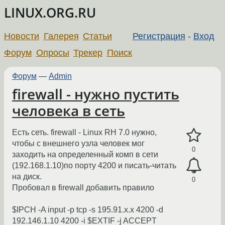
LINUX.ORG.RU
Новости
Галерея
Статьи
Регистрация
-
Вход
Форум
Опросы
Трекер
Поиск
Форум
—
Admin
firewall - нужно пустить
человека в сеть
Есть сеть. firewall - Linux RH 7.0 нужно,
чтобы с внешнего узла человек мог
0
заходить на определенный комп в сети
(192.168.1.10)по порту 4200 и писать-читать
на диск.
0
Пробовал в firewall добавить правило
$IPCH -A input -p tcp -s 195.91.х.х 4200 -d
192.146.1.10 4200 -i $EXTIF -j ACCEPT