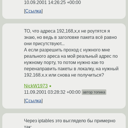
10.09.2001 14:26:25 +00:00
Ссылка
ТО, что адреса 192,168,х,х не роутятся я
знаю, но ведь в заголовке пакета всё равно
они присутствуют...
А если разрешить проход с нужного мне
реального ареса на мой реальный адрес по
нужному порту, то потом нужно как-то
перенаправить пакеты в локалку, на нужный
192.168.x.x или снова не получиться?
NickW1973
★
11.09.2001 03:28:32 +00:00
автор топика
Ссылка
Через iptables это выглядело бы примерно
так: