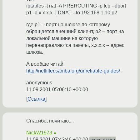
iptables -t nat -A PREROUTING -p tcp --dport
p1 -d x.x.x.x -j DNAT --to 192.168.1.10:p2
где p1 -- порт на шлюзе по которому
обращается внешний клиент, p2 -- порт на
локальной машине на которую
перенаправляются пакеты, x.x.x.x -- адрес
шлюза.
А вообще читай
http://netfilter.samba.org/unreliable-guides/
.
anonymous
11.09.2001 05:06:10 +00:00
Ссылка
Спасибо, почитаю....
NickW1973
★
11.09.2001 07:42:46 +00:00
автор топика