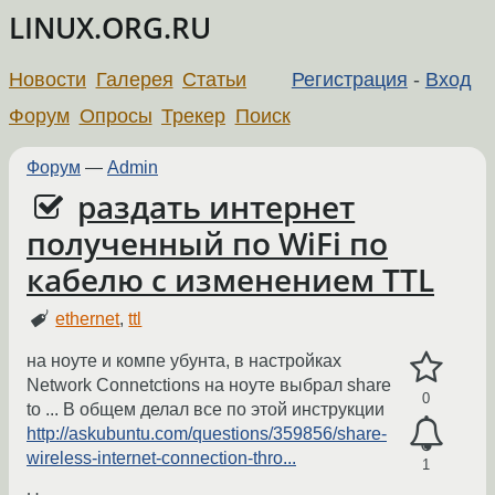
LINUX.ORG.RU
Новости
Галерея
Статьи
Регистрация
-
Вход
Форум
Опросы
Трекер
Поиск
Форум
—
Admin
раздать интернет
полученный по WiFi по
кабелю с изменением TTL
ethernet
,
ttl
на ноуте и компе убунта, в настройках
Network Connetctions на ноуте выбрал share
0
to ... В общем делал все по этой инструкции
http://askubuntu.com/questions/359856/share-
wireless-internet-connection-thro...
1