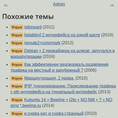
←
Admin
→
Похожие темы
ipforward
(2011)
Форум
[iptables] 2 интерфейса на одной карте
(2010)
Форум
iproute2+connmark
(2012)
Форум
Debian + 2 провайдера на шлюзе, запутался в
Форум
маршрутизации
(2016)
Как эффективнее реализовать разделение
Форум
трафика на местный и зарубежный ?
(2006)
Маршрутизация, 2 прова.
(2010)
Форум
IPIP туннелирование. Проксирование трафика
Форум
с eth интерфейса на туннельный интерфейс
(2013)
Kubuntu 14 + Beeline + l2tp + NO NM + ? = NO
Форум
ping *.beeline.ru
(2014)
и снова нат, и снова странный
(2010)
Форум