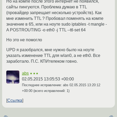
Но на компе после этого интернет не появился,
сайты пингуются. Проблема думаю в TTL
(провайдер запрещает несколько устройств). Как
мне изменить TTL ? Пробовал поменять на компе
значение в 65, или на ноуте sudo iptables -t mangle -
A POSTROUTING -o eth0 -j TTL --ttl-set 64
Но это не помогло
UPD я разобрался, мне нужно было на ноуте
указать изменение TTL для wlan0, а не eth0. Все
заработало. П.С. КПИтелеком говно.
abs
★★★
02.05.2015 13:05:53 +00:00
Последнее исправление: abs
02.05.2015 13:20:12
+00:00
(всего исправлений: 1)
Ссылка
←
→