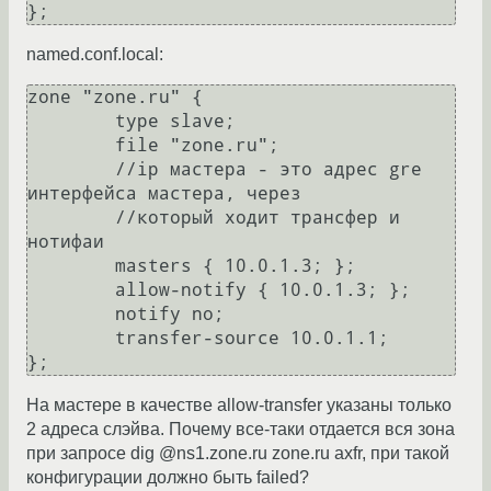
named.conf.local:
zone "zone.ru" {

        type slave;

        file "zone.ru";

        //ip мастера - это адрес gre 
интерфейса мастера, через 

        //который ходит трансфер и 
нотифаи

        masters { 10.0.1.3; };

        allow-notify { 10.0.1.3; };

        notify no;

        transfer-source 10.0.1.1;

На мастере в качестве allow-transfer указаны только
2 адреса слэйва. Почему все-таки отдается вся зона
при запросе dig @ns1.zone.ru zone.ru axfr, при такой
конфигурации должно быть failed?