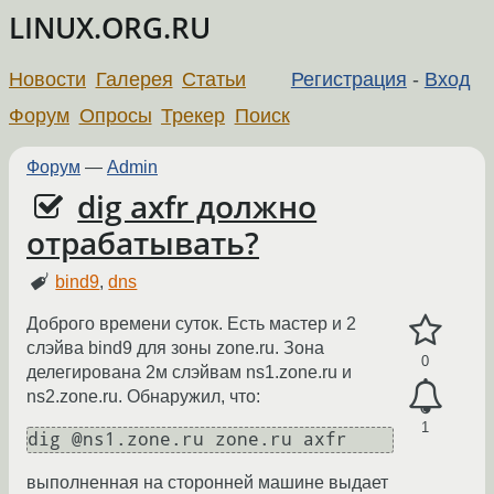
LINUX.ORG.RU
Новости
Галерея
Статьи
Регистрация
-
Вход
Форум
Опросы
Трекер
Поиск
Форум
—
Admin
dig axfr должно
отрабатывать?
bind9
,
dns
Доброго времени суток. Есть мастер и 2
слэйва bind9 для зоны zone.ru. Зона
0
делегирована 2м слэйвам ns1.zone.ru и
ns2.zone.ru. Обнаружил, что:
1
выполненная на сторонней машине выдает