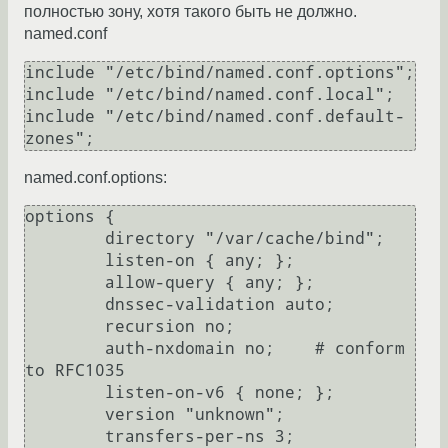
полностью зону, хотя такого быть не должно.
named.conf
include "/etc/bind/named.conf.options";

include "/etc/bind/named.conf.local";

include "/etc/bind/named.conf.default-
named.conf.options:
options {

        directory "/var/cache/bind";

        listen-on { any; };

        allow-query { any; };

        dnssec-validation auto;

        recursion no;

        auth-nxdomain no;    # conform 
to RFC1035

        listen-on-v6 { none; };

        version "unknown";

        transfers-per-ns 3;
