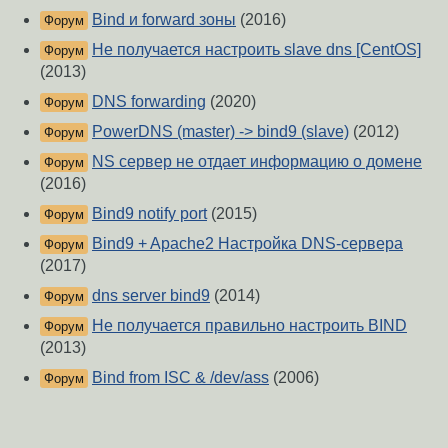
Bind и forward зоны
(2016)
Форум
Не получается настроить slave dns [CentOS]
Форум
(2013)
DNS forwarding
(2020)
Форум
PowerDNS (master) -> bind9 (slave)
(2012)
Форум
NS сервер не отдает информацию о домене
Форум
(2016)
Bind9 notify port
(2015)
Форум
Bind9 + Apache2 Настройка DNS-сервера
Форум
(2017)
dns server bind9
(2014)
Форум
Не получается правильно настроить BIND
Форум
(2013)
Bind from ISC & /dev/ass
(2006)
Форум