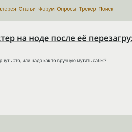
алерея
Статьи
Форум
Опросы
Трекер
Поиск
тер на ноде после её перезагр
нуть это, или надо как то вручную мутить сабж?