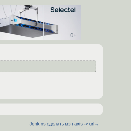
Jenkins сделать мэп axis -> url
→