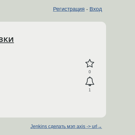
Регистрация
-
Вход
узки
0
1
Jenkins сделать мэп axis -> url
→