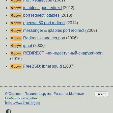
Port Redirection
(2001)
Форум
iptables - port redirect
(2012)
Форум
port redirect iptables
(2013)
Форум
openwrt 80 port redirect
(2014)
Форум
messenger & iptables port redirect
(2009)
Форум
Redirect to another port
(2006)
Форум
ipnat
(2002)
Форум
REDIRECT --to-недоступный-снаружи-port
Форум
(2016)
FreeBSD: ipnat squid
(2007)
Форум
О Сервере
-
Правила форума
-
Разметка Markdown
Вверх
Сообщить об ошибке
https://www.linux.org.ru/