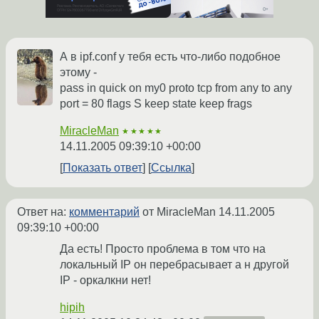
А в ipf.conf у тебя есть что-либо подобное
этому -
pass in quick on my0 proto tcp from any to any
port = 80 flags S keep state keep frags
MiracleMan
★★★★★
14.11.2005 09:39:10 +00:00
Показать ответ
Ссылка
Ответ на:
комментарий
от MiracleMan
14.11.2005
09:39:10 +00:00
Да есть! Просто проблема в том что на
локальный IP он перебрасывает а н другой
IP - оркалкни нет!
hipih