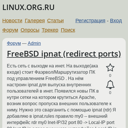
LINUX.ORG.RU
Новости
Галерея
Статьи
Регистрация
-
Вход
Форум
Опросы
Трекер
Поиск
Форум
—
Admin
FreeBSD ipnat (redirect ports)
Есть сеть с выходм на инет. На выходе(ака
входе) стоит Фаэрвол/Маршрутизатор ПК
0
под управлением FreeBSD . На нём
настроин ipnat для выпуска внутренних
пользователей в инет. Появился новы ПК в
0
нутри сетки на котором крутиться Apache,
возник вопрос пропуска внешних пользователе к
ниму. Нужно это сварганить с помощью ipnat (rdr) Я
добавляю в ipnat.rules правило my0 -- внешний
интерфейс rdr my0 Inet-IP/32 port 80 -> Local-IP port