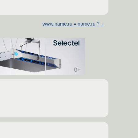
www.name.ru = name.ru ?
→