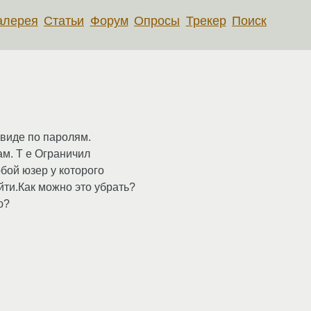
алерея
Статьи
Форум
Опросы
Трекер
Поиск
квиде по паролям.
ам. Т е Ограничил
юбой юзер у которого
йти.Как можно это убрать?
ю?