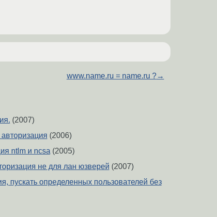
www.name.ru = name.ru ?
→
ия.
(2007)
 и авторизация
(2006)
ия ntlm и ncsa
(2005)
оризация не для лан юзверей
(2007)
ия, пускать определенных пользователей без