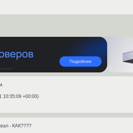
м.
1 10:35:09 +00:00
)
вал - КАК????