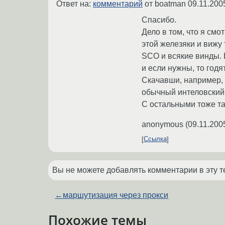
Ответ на:
комментарий
от boatman
09.11.200
Спасибо.
Дело в том, что я смо
этой железяки и вижу
SCO и всякие винды. 
и если нужны, то годя
Скачавши, например, 
обычный интеловский 
С остальными тоже т
anonymous
(
09.11.200
Ссылка
Вы не можете добавлять комментарии в эту т
←
маршутизация через прокси
Похожие темы