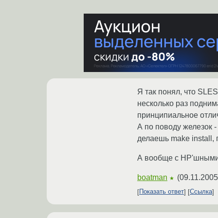
Я так понял, что SLE
несколько раз поднима
принципиальное отлич
А по поводу железок -
делаешь make install
А вообще с HP'шными
boatman
(
09.11.2005
★
Показать ответ
Ссылка