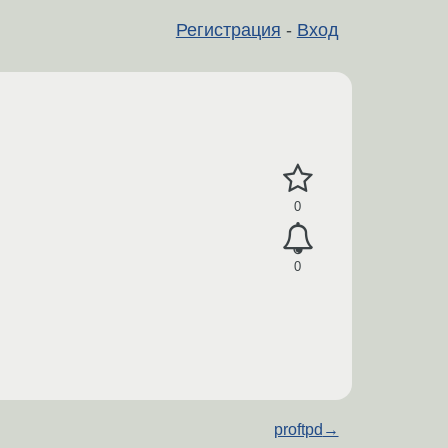
Регистрация
-
Вход
0
0
proftpd
→