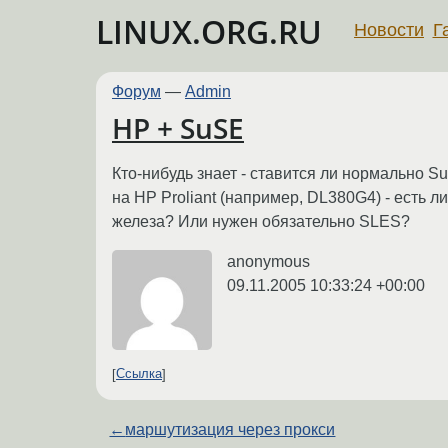
LINUX.ORG.RU
Новости
Г
Форум
—
Admin
HP + SuSE
Кто-нибудь знает - ставится ли нормально SuSE
на HP Proliant (например, DL380G4) - есть л
железа? Или нужен обязательно SLES?
anonymous
09.11.2005 10:33:24 +00:00
Ссылка
←
маршутизация через прокси