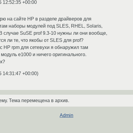
5 12:52:35 +00:00
трю на сайте HP в разделе драйверов для
 там наборы модулей под SLES, RHEL, Solaris,
В случае SuSE prof 9.3-10 нужны ли они вообще,
тся ли те, что якобы от SLES для prof?
с HP rpm для сетевухи я обнаружил там
модуль e1000 и ничего оригинального.
ак?
5 14:31:47 +00:00
)
ему. Тема перемещена в архив.
Admin