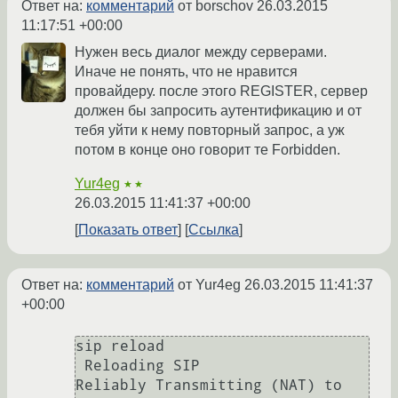
Ответ на:
комментарий
от borschov
26.03.2015
11:17:51 +00:00
Нужен весь диалог между серверами.
Иначе не понять, что не нравится
провайдеру. после этого REGISTER, сервер
должен бы запросить аутентификацию и от
тебя уйти к нему повторный запрос, а уж
потом в конце оно говорит те Forbidden.
Yur4eg
★★
26.03.2015 11:41:37 +00:00
Показать ответ
Ссылка
Ответ на:
комментарий
от Yur4eg
26.03.2015 11:41:37
+00:00
sip reload

 Reloading SIP

Reliably Transmitting (NAT) to 