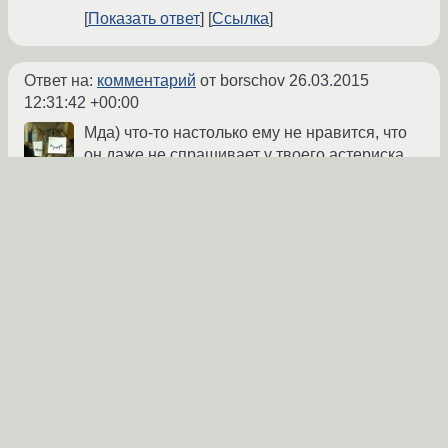
Показать ответ
Ссылка
Ответ на:
комментарий
от borschov
26.03.2015
12:31:42 +00:00
Мда) что-то настолько ему не нравится, что
он даже не спрашивает у твоего астериска
пароль, а сразу дает отлуп. Пиши в
техподдержку, этот лог им приложи
Yur4eg
★★
26.03.2015 12:51:42 +00:00
Показать ответ
Ссылка
Ответ на:
комментарий
от Yur4eg
26.03.2015 12:51:42
+00:00
они не поддерживают астериск) типа раз в
софтфоне все пашет значит ок.