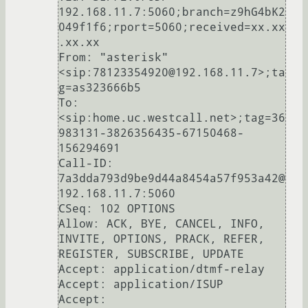
192.168.11.7:5060;branch=z9hG4bK2
049f1f6;rport=5060;received=xx.xx
.xx.xx

From: "asterisk" 
<sip:78123354920@192.168.11.7>;ta
g=as323666b5

To: 
<sip:home.uc.westcall.net>;tag=36
983131-3826356435-67150468-
156294691

Call-ID: 
7a3dda793d9be9d44a8454a57f953a42@
192.168.11.7:5060

CSeq: 102 OPTIONS

Allow: ACK, BYE, CANCEL, INFO, 
INVITE, OPTIONS, PRACK, REFER, 
REGISTER, SUBSCRIBE, UPDATE

Accept: application/dtmf-relay

Accept: application/ISUP

Accept: 