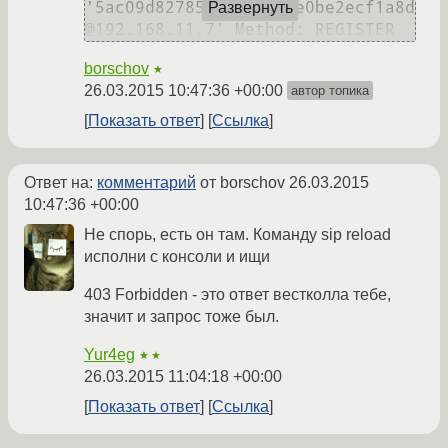
'5ac09d82785ed7692f4fe0be2ecf1a8d
Развернуть
@192.168.11.7' Method: REGISTER
borschov
★
26.03.2015 10:47:36 +00:00
автор топика
Показать ответ
Ссылка
Ответ на:
комментарий
от borschov
26.03.2015
10:47:36 +00:00
Не спорь, есть он там. Команду sip reload
исполни с консоли и ищи
403 Forbidden - это ответ вестколла тебе,
значит и запрос тоже был.
Yur4eg
★★
26.03.2015 11:04:18 +00:00
Показать ответ
Ссылка