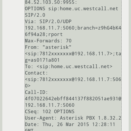
84.52.103.50:9955:

OPTIONS sip:home.uc.westcall.net 
SIP/2.0

Via: SIP/2.0/UDP 
192.168.11.7:5060;branch=z9hG4bK4
6f94a28;rport

Max-Forwards: 70

From: "asterisk" 
<sip:7812xxxxxxx@192.168.11.7>;ta
g=as0171a801

To: <sip:home.uc.westcall.net>

Contact: 
<sip:7812xxxxxxx@192.168.11.7:506
0>

Call-ID: 
4f07022642ebff844137f882051ae931@
192.168.11.7:5060

CSeq: 102 OPTIONS

User-Agent: Asterisk PBX 1.8.32.2

Date: Thu, 26 Mar 2015 12:28:11 
GMT
