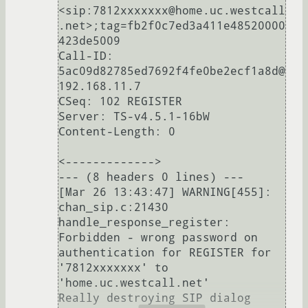
<sip:7812xxxxxxx@home.uc.westcall
.net>;tag=fb2f0c7ed3a411e48520000
423de5009

Call-ID: 
5ac09d82785ed7692f4fe0be2ecf1a8d@
192.168.11.7

CSeq: 102 REGISTER

Server: TS-v4.5.1-16bW

Content-Length: 0

<------------->

--- (8 headers 0 lines) ---

[Mar 26 13:43:47] WARNING[455]: 
chan_sip.c:21430 
handle_response_register: 
Forbidden - wrong password on 
authentication for REGISTER for 
'7812xxxxxxx' to 
'home.uc.westcall.net'

Really destroying SIP dialog 