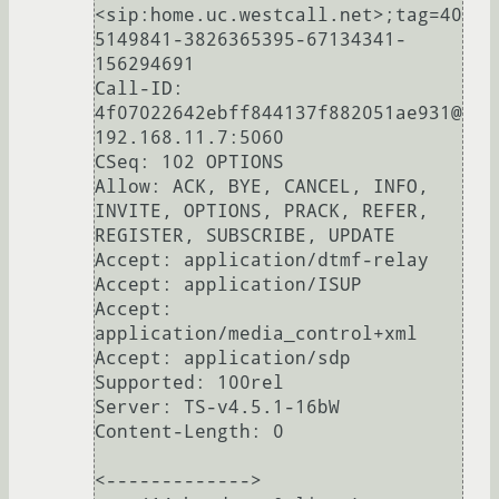
<sip:home.uc.westcall.net>;tag=40
5149841-3826365395-67134341-
156294691

Call-ID: 
4f07022642ebff844137f882051ae931@
192.168.11.7:5060

CSeq: 102 OPTIONS

Allow: ACK, BYE, CANCEL, INFO, 
INVITE, OPTIONS, PRACK, REFER, 
REGISTER, SUBSCRIBE, UPDATE

Accept: application/dtmf-relay

Accept: application/ISUP

Accept: 
application/media_control+xml

Accept: application/sdp

Supported: 100rel

Server: TS-v4.5.1-16bW

Content-Length: 0

<------------->
