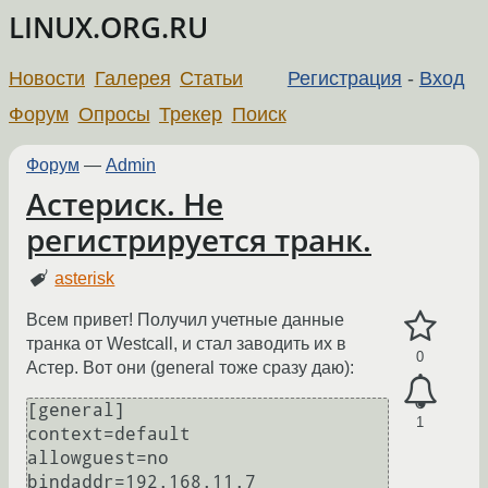
LINUX.ORG.RU
Новости
Галерея
Статьи
Регистрация
-
Вход
Форум
Опросы
Трекер
Поиск
Форум
—
Admin
Астериск. Не
регистрируется транк.
asterisk
Всем привет! Получил учетные данные
транка от Westcall, и стал заводить их в
0
Астер. Вот они (general тоже сразу даю):
[general]

1
context=default

allowguest=no

bindaddr=192.168.11.7
