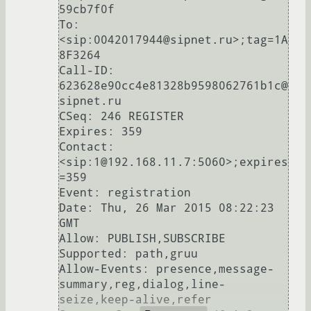
59cb7f0f

To: 
<sip:0042017944@sipnet.ru>;tag=1A
8F3264

Call-ID: 
623628e90cc4e81328b9598062761b1c@
sipnet.ru

CSeq: 246 REGISTER

Expires: 359

Contact: 
<sip:1@192.168.11.7:5060>;expires
=359

Event: registration

Date: Thu, 26 Mar 2015 08:22:23 
GMT

Allow: PUBLISH,SUBSCRIBE

Supported: path,gruu

Allow-Events: presence,message-
summary,reg,dialog,line-
seize,keep-alive,refer
