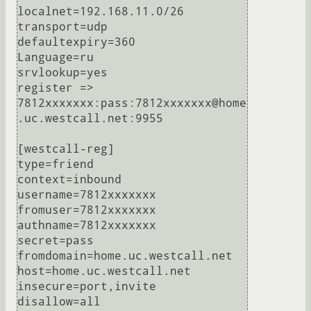
localnet=192.168.11.0/26

transport=udp

defaultexpiry=360

Language=ru

srvlookup=yes

register => 
7812xxxxxxx:pass:7812xxxxxxx@home
.uc.westcall.net:9955

[westcall-reg]

type=friend

context=inbound

username=7812xxxxxxx

fromuser=7812xxxxxxx

authname=7812xxxxxxx

secret=pass

fromdomain=home.uc.westcall.net

host=home.uc.westcall.net

insecure=port,invite

disallow=all
