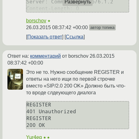
Server: CommuniGatePro/6.1.2

Развернуть
borschov
★
26.03.2015 08:37:42 +00:00
автор топика
Показать ответ
Ссылка
Ответ на:
комментарий
от borschov
26.03.2015
08:37:42 +00:00
Это не то. Нужно сообщение REGISTER и
ответы на него ищи по первой строчке
вместо «SIP/2.0 200 OK» Должно быть что-
то вроде слдеующего диалога
REGISTER

401 Unauthorized

REGISTER

Yur4eg
★★