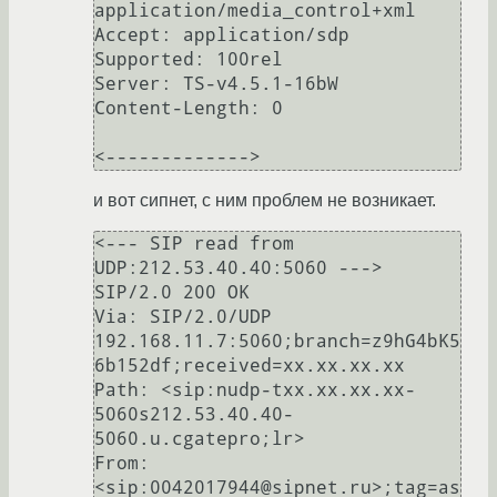
application/media_control+xml

Accept: application/sdp

Supported: 100rel

Server: TS-v4.5.1-16bW

Content-Length: 0

и вот сипнет, с ним проблем не возникает.
<--- SIP read from 
UDP:212.53.40.40:5060 --->

SIP/2.0 200 OK

Via: SIP/2.0/UDP 
192.168.11.7:5060;branch=z9hG4bK5
6b152df;received=xx.xx.xx.xx

Path: <sip:nudp-txx.xx.xx.xx-
5060s212.53.40.40-
5060.u.cgatepro;lr>

From: 
<sip:0042017944@sipnet.ru>;tag=as