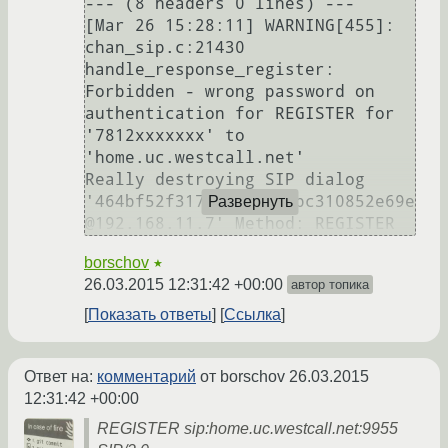
--- (8 headers 0 lines) ---

[Mar 26 15:28:11] WARNING[455]: 
chan_sip.c:21430 
handle_response_register: 
Forbidden - wrong password on 
authentication for REGISTER for 
'7812xxxxxxx' to 
'home.uc.westcall.net'

Really destroying SIP dialog 
'464bf52f317393602eb8bc310852e69e
Развернуть
borschov
★
26.03.2015 12:31:42 +00:00
автор топика
Показать ответы
Ссылка
Ответ на:
комментарий
от borschov
26.03.2015
12:31:42 +00:00
REGISTER sip:home.uc.westcall.net:9955