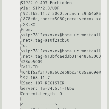
SIP/2.0 403 Forbidden

Via: SIP/2.0/UDP 
192.168.11.7:5060;branch=z9hG4bK5
1878e6c;rport=5060;received=xx.xx
.xx.xx

From: 
<sip:7812xxxxxxx@home.uc.westcall
.net>;tag=as0f2acb50

To: 
<sip:7812xxxxxxx@home.uc.westcall
.net>;tag=913bfdaed3b311e48563000
423de5009

Call-ID: 
464bf52f317393602eb8bc310852e69e@
192.168.11.7

CSeq: 107 REGISTER

Server: TS-v4.5.1-16bW

Content-Length: 0

<------------->
