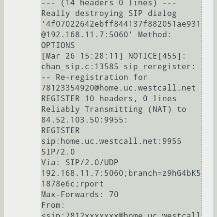
--- (14 headers 0 lines) ---

Really destroying SIP dialog 
'4f07022642ebff844137f882051ae931
@192.168.11.7:5060' Method: 
OPTIONS

[Mar 26 15:28:11] NOTICE[455]: 
chan_sip.c:13585 sip_reregister:    
-- Re-registration for  
78123354920@home.uc.westcall.net

REGISTER 10 headers, 0 lines

Reliably Transmitting (NAT) to 
84.52.103.50:9955:

REGISTER 
sip:home.uc.westcall.net:9955 
SIP/2.0

Via: SIP/2.0/UDP 
192.168.11.7:5060;branch=z9hG4bK5
1878e6c;rport

Max-Forwards: 70

From: 
<sip:7812xxxxxxx@home.uc.westcall