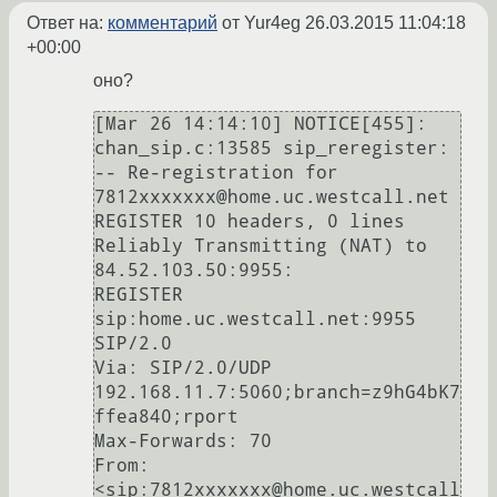
Ответ на:
комментарий
от Yur4eg
26.03.2015 11:04:18
+00:00
оно?
[Mar 26 14:14:10] NOTICE[455]: 
chan_sip.c:13585 sip_reregister:    
-- Re-registration for  
7812xxxxxxx@home.uc.westcall.net

REGISTER 10 headers, 0 lines

Reliably Transmitting (NAT) to 
84.52.103.50:9955:

REGISTER 
sip:home.uc.westcall.net:9955 
SIP/2.0

Via: SIP/2.0/UDP 
192.168.11.7:5060;branch=z9hG4bK7
ffea840;rport

Max-Forwards: 70

From: 
<sip:7812xxxxxxx@home.uc.westcall