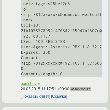
.net>;tag=as25bef2d5

To: 
<sip:7812xxxxxxx@home.uc.westcall
.net>

Call-ID: 
2fb1038778092f476342f65947bf507c@
192.168.11.7

CSeq: 109 REGISTER

User-Agent: Asterisk PBX 1.8.32.2

Expires: 360

Contact: 
<sip:7812xxxxxxx@192.168.11.7:506
0>

borschov
★
26.03.2015 11:17:51 +00:00
автор топика
Показать ответ
Ссылка