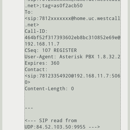
.net>;tag=as0f2acb50

To: 
<sip:7812xxxxxxx@home.uc.westcall
.net>

Call-ID: 
464bf52f317393602eb8bc310852e69e@
192.168.11.7

CSeq: 107 REGISTER

User-Agent: Asterisk PBX 1.8.32.2

Expires: 360

Contact: 
<sip:78123354920@192.168.11.7:506
0>

Content-Length: 0

---

<--- SIP read from 
UDP:84.52.103.50:9955 --->
