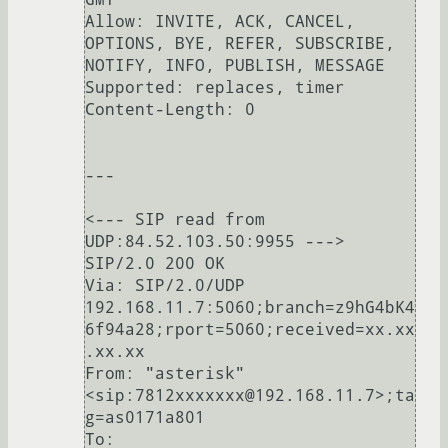
Allow: INVITE, ACK, CANCEL, 
OPTIONS, BYE, REFER, SUBSCRIBE, 
NOTIFY, INFO, PUBLISH, MESSAGE

Supported: replaces, timer

Content-Length: 0

---

<--- SIP read from 
UDP:84.52.103.50:9955 --->

SIP/2.0 200 OK

Via: SIP/2.0/UDP 
192.168.11.7:5060;branch=z9hG4bK4
6f94a28;rport=5060;received=xx.xx
.xx.xx

From: "asterisk" 
<sip:7812xxxxxxx@192.168.11.7>;ta
g=as0171a801

To: 