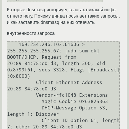
Которые dnsmasq игнориует, в логах никакой инфы
от него нету. Почему винда посылает такие запросы,
и как заставить dnsmasq на них отвечать.
внутренности запроса
    169.254.246.102.61606 > 
255.255.255.255.67: [udp sum ok] 
BOOTP/DHCP, Request from 
20:89:84:78:e0:d3, length 300, xid 
0x8799f6f, secs 3328, Flags [Broadcast] 
(0x8000)

          Client-Ethernet-Address 
20:89:84:78:e0:d3

          Vendor-rfc1048 Extensions

            Magic Cookie 0x63825363

            DHCP-Message Option 53, 
length 1: Discover

            Client-ID Option 61, length 
7: ether 20:89:84:78:e0:d3
