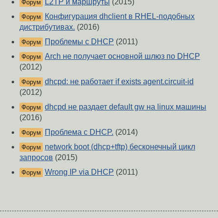
L2TP и маршруты
(2015)
Форум
Конфигурация dhclient в RHEL-подобных
Форум
дистрибутивах.
(2016)
Проблемы с DHCP
(2011)
Форум
Arch не получает основной шлюз по DHCP
Форум
(2012)
dhcpd: не работает if exists agent.circuit-id
Форум
(2012)
dhcpd не раздает default gw на linux машины
Форум
(2016)
Проблема с DHCP.
(2014)
Форум
network boot (dhcp+tftp) бесконечный цикл
Форум
запросов
(2015)
Wrong IP via DHCP
(2011)
Форум