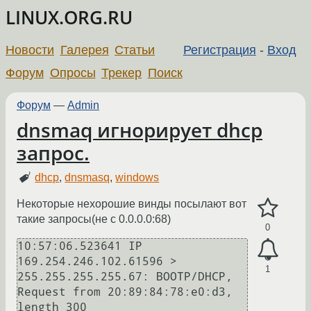
LINUX.ORG.RU
Новости
Галерея
Статьи
Регистрация
-
Вход
Форум
Опросы
Трекер
Поиск
Форум
—
Admin
dnsmaq игнорирует dhcp
запрос.
dhcp
,
dnsmasq
,
windows
Некоторые нехорошие винды посылают вот
такие запросы(не с 0.0.0.0:68)
0
10:57:06.523641 IP 
169.254.246.102.61596 > 
1
255.255.255.255.67: BOOTP/DHCP, 
Request from 20:89:84:78:e0:d3, 