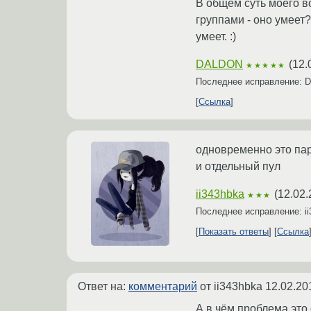
В общем суть моего во
группами - оно умеет?
умеет. :)
DALDON
(
12.
★★★★★
Последнее исправление:
Ссылка
одновременно это пар
и отдельный пул
ii343hbka
(
12.02.
★★★
Последнее исправление: i
Показать ответы
Ссылка
Ответ на:
комментарий
от ii343hbka
12.02.20
А в чём проблема это