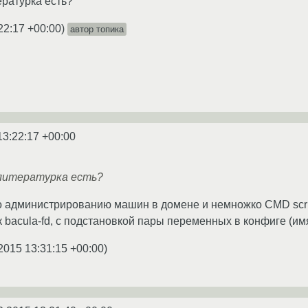
ературка есть?
22:17 +00:00
)
автор топика
13:22:17 +00:00
 литературка есть?
 администрированию машин в домене и немножко CMD script
 bacula-fd, с подстановкой пары переменных в конфиге (имя
2015 13:31:15 +00:00
)