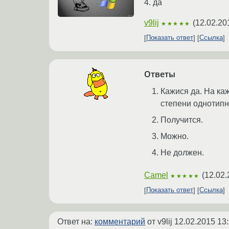
4. да
v9lij
(
12.02.20
★★★★★
Показать ответ
Ссылка
Ответы
Кажися да. На ка
степени однотипн
Получится.
Можно.
Не должен.
Camel
(
12.02.
★★★★★
Показать ответ
Ссылка
Ответ на:
комментарий
от v9lij
12.02.2015 13