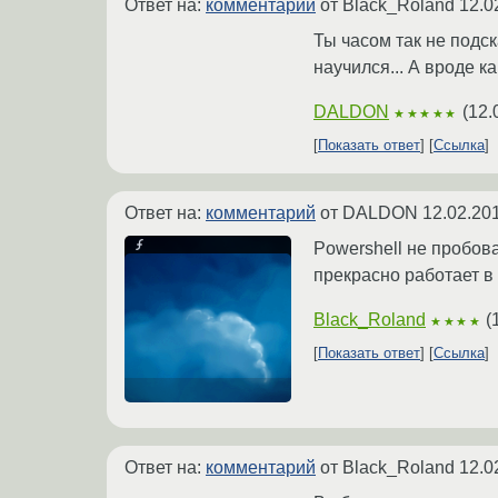
Ответ на:
комментарий
от Black_Roland
12.0
Ты часом так не подск
научился... А вроде как
DALDON
(
12.
★★★★★
Показать ответ
Ссылка
Ответ на:
комментарий
от DALDON
12.02.20
Powershell не пробов
прекрасно работает в 
Black_Roland
(
★★★★
Показать ответ
Ссылка
Ответ на:
комментарий
от Black_Roland
12.0