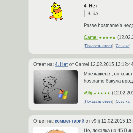
4. Нет
4. да
Разве hostname'а нед
Camel
(
12.02.
★★★★★
Показать ответ
Ссылка
Ответ на:
4. Нет
от Camel
12.02.2015 13:12:4
Мне кажется, он хоче
hostname бакула врод
v9lij
(
12.02.20
★★★★★
Показать ответ
Ссылка
Ответ на:
комментарий
от v9lij
12.02.2015 13
Не, локалка на 45 Ви