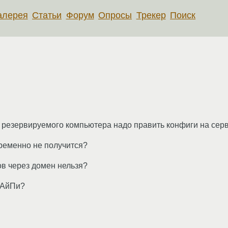
алерея
Статьи
Форум
Опросы
Трекер
Поиск
о резервируемого компьютера надо править конфиги на сер
ременно не получится?
ов через домен нельзя?
 АйПи?