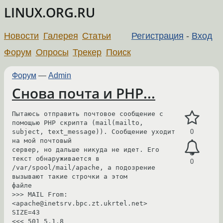
LINUX.ORG.RU
Новости
Галерея
Статьи
Регистрация
-
Вход
Форум
Опросы
Трекер
Поиск
Форум
—
Admin
Снова почта и РНР...
Пытаюсь отправить почтовое сообщение с 
помощью РНР скрипта (mail(mailto, 
subject, text_message)). Сообщение уходит 
0
на мой почтовый

сервер, но дальше никуда не идет. Его 
текст обнаруживается в 
0
/var/spool/mail/apache, а подозрение 
вызывают такие строчки а этом

файле

>>> MAIL From:
<apache@inetsrv.bpc.zt.ukrtel.net> 
SIZE=43

<<< 501 5.1.8 