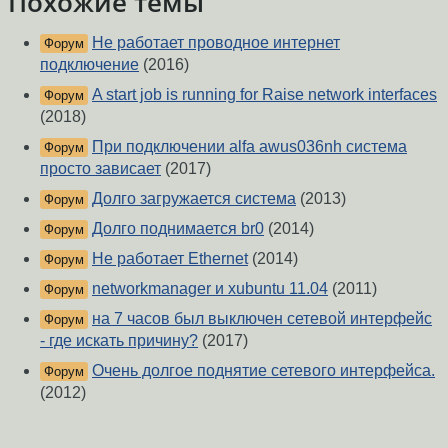
Похожие темы
Не работает проводное интернет
Форум
подключение
(2016)
A start job is running for Raise network interfaces
Форум
(2018)
При подключении alfa awus036nh система
Форум
просто зависает
(2017)
Долго загружается система
(2013)
Форум
Долго поднимается br0
(2014)
Форум
Не работает Ethernet
(2014)
Форум
networkmanager и xubuntu 11.04
(2011)
Форум
на 7 часов был выключен сетевой интерфейс
Форум
- где искать причину?
(2017)
Очень долгое поднятие сетевого интерфейса.
Форум
(2012)
Ethtool eth0
(2012)
Форум