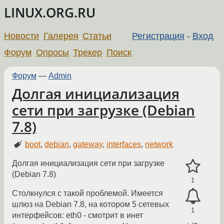
LINUX.ORG.RU
Новости
Галерея
Статьи
Регистрация
-
Вход
Форум
Опросы
Трекер
Поиск
Форум
—
Admin
Долгая инициализация
сети при загрузке (Debian
7.8)
boot
,
debian
,
gateway
,
interfaces
,
network
Долгая инициализация сети при загрузке
(Debian 7.8)
1
Столкнулся с такой проблемой. Имеется
шлюз на Debian 7.8, на котором 5 сетевых
1
интерфейсов: eth0 - смотрит в инет