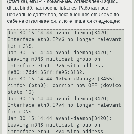
(статика), eth1-4 - локальные. Установлены squid3,
dhcp, bind9, настроены iptables. Работает все
нормально до тех пор, пока внешняя eth0 сама по
себе не отваливается, в логе пишется следующее:
Jan 30 15:14:44 avahi-daemon[3420]: 
Interface eth0.IPv6 no longer relevant 
for mDNS.

Jan 30 15:14:44 avahi-daemon[3420]: 
Leaving mDNS multicast group on 
interface eth0.IPv6 with address 
fe80::76d4:35ff:fe95:3182.

Jan 30 15:14:44 NetworkManager[3455]: 
<info> (eth0): carrier now OFF (device 
state 10)

Jan 30 15:14:44 avahi-daemon[3420]: 
Interface eth0.IPv4 no longer relevant 
for mDNS.

Jan 30 15:14:44 avahi-daemon[3420]: 
Leaving mDNS multicast group on 
interface eth0.IPv4 with address 