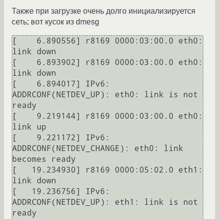
Также при загрузке очень долго инициализируется
сеть; вот кусок из dmesg
[    6.890556] r8169 0000:03:00.0 eth0: 
link down

[    6.893902] r8169 0000:03:00.0 eth0: 
link down

[    6.894017] IPv6: 
ADDRCONF(NETDEV_UP): eth0: link is not 
ready

[    9.219144] r8169 0000:03:00.0 eth0: 
link up

[    9.221172] IPv6: 
ADDRCONF(NETDEV_CHANGE): eth0: link 
becomes ready

[   19.234930] r8169 0000:05:02.0 eth1: 
link down

[   19.236756] IPv6: 
ADDRCONF(NETDEV_UP): eth1: link is not 
ready
