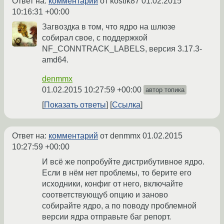
Ответ на:
комментарий
от kostik87
01.02.2015
10:16:31 +00:00
Загвоздка в том, что ядро на шлюзе
собирал свое, с поддержкой
NF_CONNTRACK_LABELS, версия 3.17.3-
amd64.
denmmx
01.02.2015 10:27:59 +00:00
автор топика
Показать ответы
Ссылка
Ответ на:
комментарий
от denmmx
01.02.2015
10:27:59 +00:00
И всё же попробуйте дистрибутивное ядро.
Если в нём нет проблемы, то берите его
исходники, конфиг от него, включайте
соответствующуб опцию и заново
собирайте ядро, а по поводу проблемной
версии ядра отправьте баг репорт.