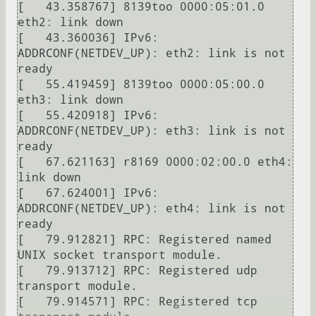
[   43.358767] 8139too 0000:05:01.0 
eth2: link down

[   43.360036] IPv6: 
ADDRCONF(NETDEV_UP): eth2: link is not 
ready

[   55.419459] 8139too 0000:05:00.0 
eth3: link down

[   55.420918] IPv6: 
ADDRCONF(NETDEV_UP): eth3: link is not 
ready

[   67.621163] r8169 0000:02:00.0 eth4: 
link down

[   67.624001] IPv6: 
ADDRCONF(NETDEV_UP): eth4: link is not 
ready

[   79.912821] RPC: Registered named 
UNIX socket transport module.

[   79.913712] RPC: Registered udp 
transport module.

[   79.914571] RPC: Registered tcp 