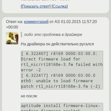
Показать ответ
Ссылка
Ответ на:
комментарий
от AS
01.02.2015 11:57:20
+00:00
либо это проблема в драйвере
На драйвера он действительно ругался
[ 6.322407] r8169 0000:03:00.0: 
Direct firmware load for 
rtl_nic/rtl8168e-3.fw failed with 
error -2

[ 6.322417] r8169 0000:03:00.0 
eth0: unable to load firmware 
но после
aptitude install firmware-linux-