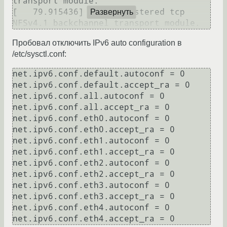
transport module.

[   79.915436] RPC: Registered tcp 
Развернуть
Пробовал отключить IPv6 auto configuration в
/etc/sysctl.conf:
net.ipv6.conf.default.autoconf = 0

net.ipv6.conf.default.accept_ra = 0

net.ipv6.conf.all.autoconf = 0

net.ipv6.conf.all.accept_ra = 0

net.ipv6.conf.eth0.autoconf = 0

net.ipv6.conf.eth0.accept_ra = 0

net.ipv6.conf.eth1.autoconf = 0

net.ipv6.conf.eth1.accept_ra = 0

net.ipv6.conf.eth2.autoconf = 0

net.ipv6.conf.eth2.accept_ra = 0

net.ipv6.conf.eth3.autoconf = 0

net.ipv6.conf.eth3.accept_ra = 0

net.ipv6.conf.eth4.autoconf = 0
