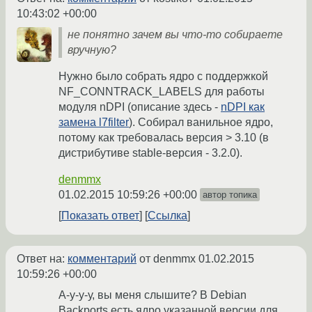
10:43:02 +00:00
не понятно зачем вы что-то собираете
вручную?
Нужно было собрать ядро с поддержкой
NF_CONNTRACK_LABELS для работы
модуля nDPI (описание здесь -
nDPI как
замена l7filter
). Собирал ванильное ядро,
потому как требовалась версия > 3.10 (в
дистрибутиве stable-версия - 3.2.0).
denmmx
01.02.2015 10:59:26 +00:00
автор топика
Показать ответ
Ссылка
Ответ на:
комментарий
от denmmx
01.02.2015
10:59:26 +00:00
А-у-у-у, вы меня слышите? В Debian
Backports есть ядро указанной версии для