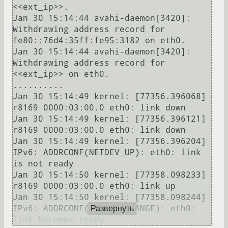
<<ext_ip>>.

Jan 30 15:14:44 avahi-daemon[3420]: 
Withdrawing address record for 
fe80::76d4:35ff:fe95:3182 on eth0.

Jan 30 15:14:44 avahi-daemon[3420]: 
Withdrawing address record for 
<<ext_ip>> on eth0.

..........

Jan 30 15:14:49 kernel: [77356.396068] 
r8169 0000:03:00.0 eth0: link down

Jan 30 15:14:49 kernel: [77356.396121] 
r8169 0000:03:00.0 eth0: link down

Jan 30 15:14:49 kernel: [77356.396204] 
IPv6: ADDRCONF(NETDEV_UP): eth0: link 
is not ready

Jan 30 15:14:50 kernel: [77358.098233] 
r8169 0000:03:00.0 eth0: link up

Jan 30 15:14:50 kernel: [77358.098244] 
IPv6: ADDRCONF(NETDEV_CHANGE): eth0: 
Развернуть