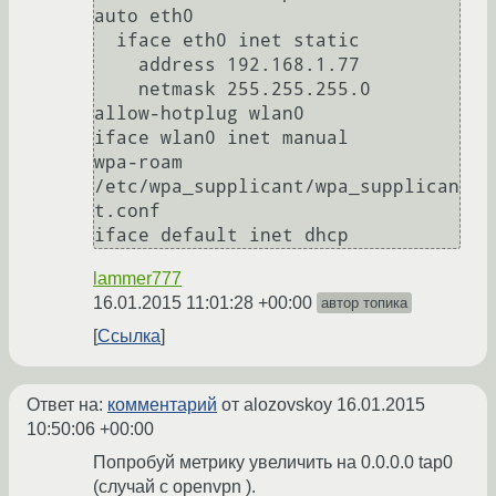
auto eth0

  iface eth0 inet static

    address 192.168.1.77

    netmask 255.255.255.0

allow-hotplug wlan0

iface wlan0 inet manual

wpa-roam 
/etc/wpa_supplicant/wpa_supplican
t.conf

lammer777
16.01.2015 11:01:28 +00:00
автор топика
Ссылка
Ответ на:
комментарий
от alozovskoy
16.01.2015
10:50:06 +00:00
Попробуй метрику увеличить на 0.0.0.0 tap0
(случай с openvpn ).