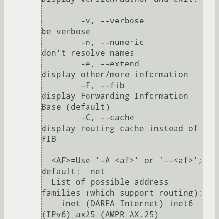
        -v, --verbose            
be verbose

        -n, --numeric            
don't resolve names

        -e, --extend             
display other/more information

        -F, --fib                
display Forwarding Information 
Base (default)

        -C, --cache              
display routing cache instead of 
FIB

  <AF>=Use '-A <af>' or '--<af>'; 
default: inet

  List of possible address 
families (which support routing):

    inet (DARPA Internet) inet6 
(IPv6) ax25 (AMPR AX.25) 
