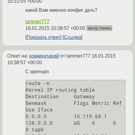
10:31:05 +00:00
какой Вам именно конфиг дать?
lammer777
16.01.2015 10:38:57 +00:00
автор топика
Показать ответ
Ссылка
Ответ на:
комментарий
от lammer777
16.01.2015
10:38:57 +00:00
С openvpn
route -n

Kernel IP routing table

Destination     Gateway         
Genmask         Flags Metric Ref    
Use Iface

0.0.0.0         10.119.64.1     
128.0.0.0       UG    0      0        
0 tap0
