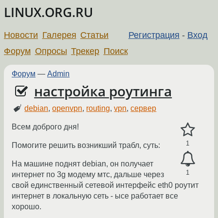
LINUX.ORG.RU
Новости
Галерея
Статьи
Регистрация
-
Вход
Форум
Опросы
Трекер
Поиск
Форум
—
Admin
настройка роутинга
debian
,
openvpn
,
routing
,
vpn
,
сервер
Всем доброго дня!
1
Помогите решить возникший трабл, суть:
На машине поднят debian, он получает
1
интернет по 3g модему мтс, дальше через
свой единственный сетевой интерфейс eth0 роутит
интернет в локальную сеть - ысе работает все
хорошо.