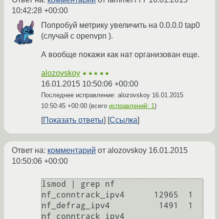
10:42:28 +00:00
Попробуй метрику увеличить на 0.0.0.0 tap0
(случай с openvpn ).
А вообще покажи как нат организован еще.
alozovskoy
★★★★★
16.01.2015 10:50:06 +00:00
Последнее исправление: alozovskoy
16.01.2015
10:50:45 +00:00
(всего
исправлений: 1
)
Показать ответы
Ссылка
Ответ на:
комментарий
от alozovskoy
16.01.2015
10:50:06 +00:00
lsmod | grep nf

nf_conntrack_ipv4      12965  1 

nf_defrag_ipv4          1491  1 
nf_conntrack_ipv4
