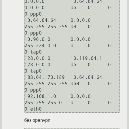
0.0.0.0         10.64.64.64     
0.0.0.0         UG    0      0        
0 ppp0

10.64.64.64     0.0.0.0         
255.255.255.255 UH    0      0        
0 ppp0

10.96.0.0       0.0.0.0         
255.224.0.0     U     0      0        
0 tap0

128.0.0.0       10.119.64.1     
128.0.0.0       UG    0      0        
0 tap0

188.64.170.189  10.64.64.64     
255.255.255.255 UGH   0      0        
0 ppp0

192.168.1.0     0.0.0.0         
255.255.255.0   U     0      0        
0 eth0
без openvpn