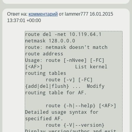
Ответ на:
комментарий
от lammer777
16.01.2015
13:37:01 +00:00
route del -net 10.119.64.1 
netmask 128.0.0.0

route: netmask doesn't match 
route address

Usage: route [-nNvee] [-FC] 
[<AF>]           List kernel 
routing tables

       route [-v] [-FC] 
{add|del|flush} ...  Modify 
routing table for AF.

       route {-h|--help} [<AF>]              
Detailed usage syntax for 
specified AF.

       route {-V|--version}                  
Display version/author and exit.
