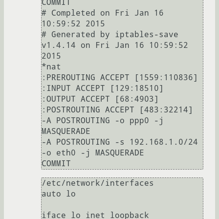
COMMIT

# Completed on Fri Jan 16 
10:59:52 2015

# Generated by iptables-save 
v1.4.14 on Fri Jan 16 10:59:52 
2015

*nat

:PREROUTING ACCEPT [1559:110836]

:INPUT ACCEPT [129:18510]

:OUTPUT ACCEPT [68:4903]

:POSTROUTING ACCEPT [483:32214]

-A POSTROUTING -o ppp0 -j 
MASQUERADE

-A POSTROUTING -s 192.168.1.0/24 
-o eth0 -j MASQUERADE

COMMIT 
/etc/network/interfaces

auto lo

iface lo inet loopback
