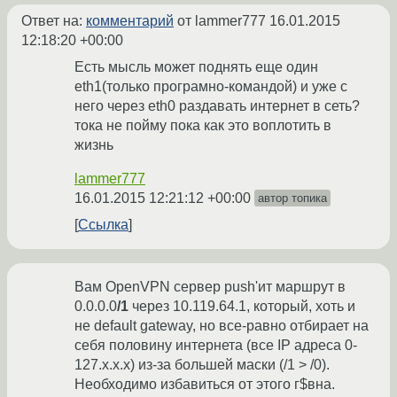
Ответ на:
комментарий
от lammer777
16.01.2015
12:18:20 +00:00
Есть мысль может поднять еще один
eth1(только програмно-командой) и уже с
него через eth0 раздавать интернет в сеть?
тока не пойму пока как это воплотить в
жизнь
lammer777
16.01.2015 12:21:12 +00:00
автор топика
Ссылка
Вам OpenVPN сервер push'ит маршрут в
0.0.0.0
/1
через 10.119.64.1, который, хоть и
не default gateway, но все-равно отбирает на
себя половину интернета (все IP адреса 0-
127.x.x.x) из-за большей маски (/1 > /0).
Необходимо избавиться от этого г$вна.