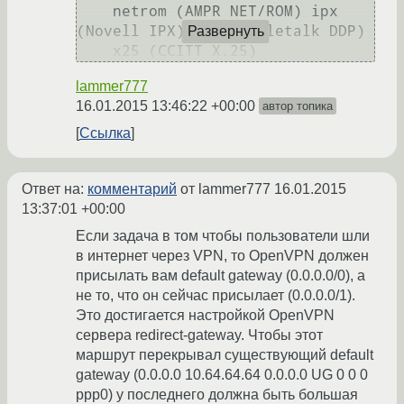
    netrom (AMPR NET/ROM) ipx 
(Novell IPX) ddp (Appletalk DDP) 

Развернуть
lammer777
16.01.2015 13:46:22 +00:00
автор топика
Ссылка
Ответ на:
комментарий
от lammer777
16.01.2015
13:37:01 +00:00
Если задача в том чтобы пользователи шли
в интернет через VPN, то OpenVPN должен
присылать вам default gateway (0.0.0.0/0), а
не то, что он сейчас присылает (0.0.0.0/1).
Это достигается настройкой OpenVPN
сервера redirect-gateway. Чтобы этот
маршрут перекрывал существующий default
gateway (0.0.0.0 10.64.64.64 0.0.0.0 UG 0 0 0
ppp0) у последнего должна быть большая