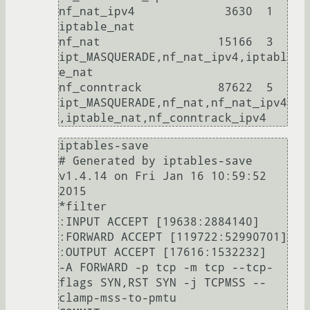
nf_nat_ipv4             3630  1 
iptable_nat

nf_nat                 15166  3 
ipt_MASQUERADE,nf_nat_ipv4,iptabl
e_nat

nf_conntrack           87622  5 
ipt_MASQUERADE,nf_nat,nf_nat_ipv4
iptables-save 

# Generated by iptables-save 
v1.4.14 on Fri Jan 16 10:59:52 
2015

*filter

:INPUT ACCEPT [19638:2884140]

:FORWARD ACCEPT [119722:52990701]

:OUTPUT ACCEPT [17616:1532232]

-A FORWARD -p tcp -m tcp --tcp-
flags SYN,RST SYN -j TCPMSS --
clamp-mss-to-pmtu
