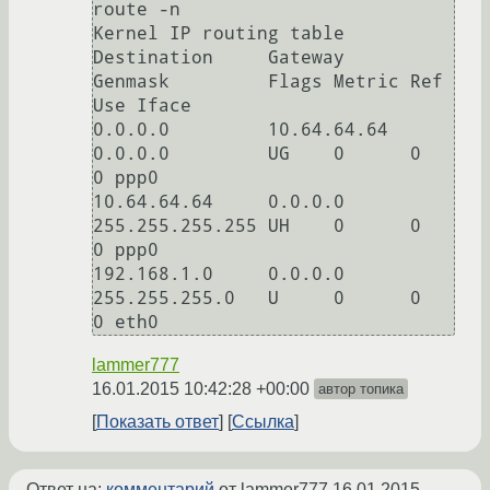
route -n

Kernel IP routing table

Destination     Gateway         
Genmask         Flags Metric Ref    
Use Iface

0.0.0.0         10.64.64.64     
0.0.0.0         UG    0      0        
0 ppp0

10.64.64.64     0.0.0.0         
255.255.255.255 UH    0      0        
0 ppp0

192.168.1.0     0.0.0.0         
255.255.255.0   U     0      0        
0 eth0
lammer777
16.01.2015 10:42:28 +00:00
автор топика
Показать ответ
Ссылка
Ответ на:
комментарий
от lammer777
16.01.2015