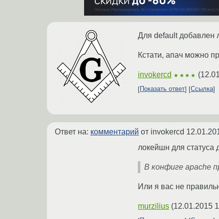
Для default добавлен
Кстати, апач можно пр
invokercd
(
12.0
★★★★
Показать ответ
Ссылка
Ответ на:
комментарий
от invokercd
12.01.20
локейшн для статуса д
В конфиге apache пр
Или я вас не правиль
murzilius
(
12.01.2015 1