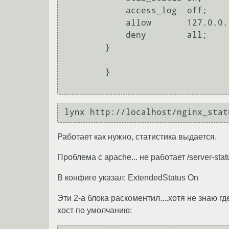
            access_log  off;

            allow       127.0.0.1;

            deny        all;

        }

        }

lynx http://localhost/nginx_stat
Работает как нужно, статистика выдается.
Проблема с apache... не работает /server-statu
В конфиге указал: ExtendedStatus On
Эти 2-а блока раскоментил....хотя не знаю 
хост по умолчанию: