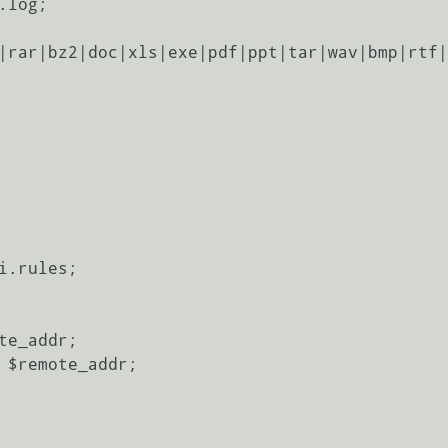
log;

|rar|bz2|doc|xls|exe|pdf|ppt|tar|wav|bmp|rtf|
.rules;

e_addr;

 $remote_addr;
