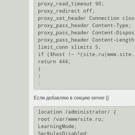
proxy_read_timeout 90;

proxy_redirect off;

proxy_set_header Connection close
proxy_pass_header Content-Type;

proxy_pass_header Content-Disposi
proxy_pass_header Content-Length;
limit_conn slimits 5;

if ($host !~ ^(site.ru|www.site.r
return 444;

}

}

}
Если добавляю в секцию server {}
location /administrator/ {

root /var/www/site.ru;

LearningMode;

SecRulesDisabled;
