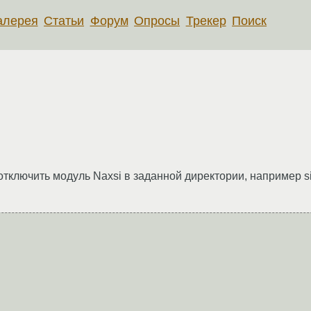
алерея
Статьи
Форум
Опросы
Трекер
Поиск
отключить модуль Naxsi в заданной директории, например site