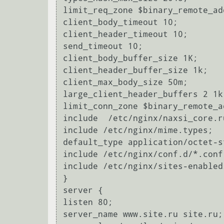
limit_req_zone $binary_remote_ad
client_body_timeout 10;

client_header_timeout 10;

send_timeout 10;

client_body_buffer_size 1K;

client_header_buffer_size 1k;

client_max_body_size 50m;

large_client_header_buffers 2 1k;
limit_conn_zone $binary_remote_a
include  /etc/nginx/naxsi_core.ru
include /etc/nginx/mime.types;

default_type application/octet-st
include /etc/nginx/conf.d/*.conf;
include /etc/nginx/sites-enabled/
}

server {

listen 80;

server_name www.site.ru site.ru;
