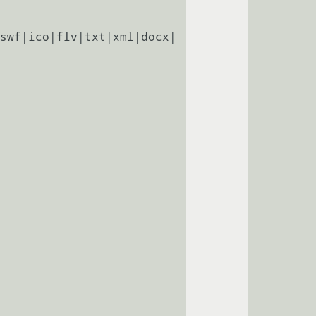
swf|ico|flv|txt|xml|docx|