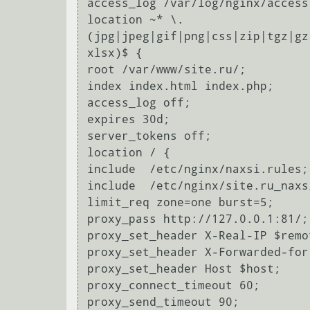
access_log /var/log/nginx/access.
location ~* \.
(jpg|jpeg|gif|png|css|zip|tgz|gz
xlsx)$ {

root /var/www/site.ru/;

index index.html index.php;

access_log off;

expires 30d;

server_tokens off;

location / {

include  /etc/nginx/naxsi.rules;

include  /etc/nginx/site.ru_naxsi
limit_req zone=one burst=5;

proxy_pass http://127.0.0.1:81/;

proxy_set_header X-Real-IP $remot
proxy_set_header X-Forwarded-for
proxy_set_header Host $host;

proxy_connect_timeout 60;

proxy_send_timeout 90;
