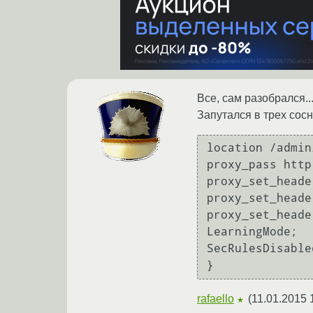
Все, сам разобрался..
Запутался в трех сос
location /admin
proxy_pass http
proxy_set_heade
proxy_set_heade
proxy_set_heade
LearningMode;

SecRulesDisabled
}
rafaello
(
11.01.2015 
★