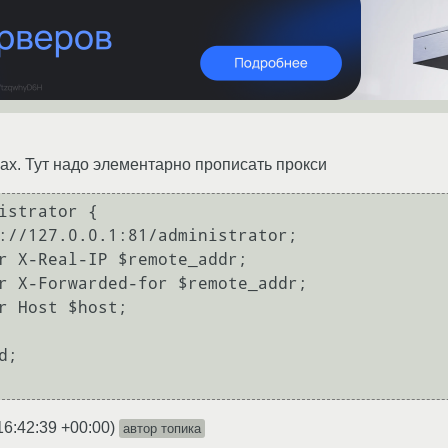
.
нах. Тут надо элементарно прописать прокси
istrator {

://127.0.0.1:81/administrator;

r X-Real-IP $remote_addr;

r X-Forwarded-for $remote_addr;

r Host $host;

;

16:42:39 +00:00
)
автор топика