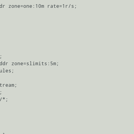
dr zone=one:10m rate=1r/s;



ddr zone=slimits:5m;

les;

ream;



*;
