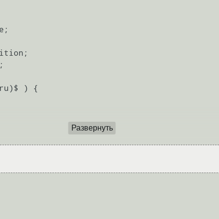
;

tion;



u)$ ) {

Развернуть