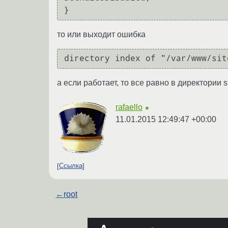
}
то или выходит ошибка
directory index of "/var/www/sit
а если работает, то все равно в директории s
rafaello
★
11.01.2015 12:49:47 +00:00
Ссылка
←
root