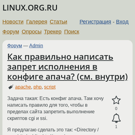
LINUX.ORG.RU
Новости
Галерея
Статьи
Регистрация
-
Вход
Форум
Опросы
Трекер
Поиск
Форум
—
Admin
Как правильно написать
запрет исполнения в
конфиге апача? (см. внутри)
apache
,
php
,
script
Задача такая: Есть конфиг апача. Там хочу
написать правило для того, чтобы в
0
пределах сайта запретить выполнение
скриптов cgi и ssi.
1
Я предлагаю сделать это так: <Directory /