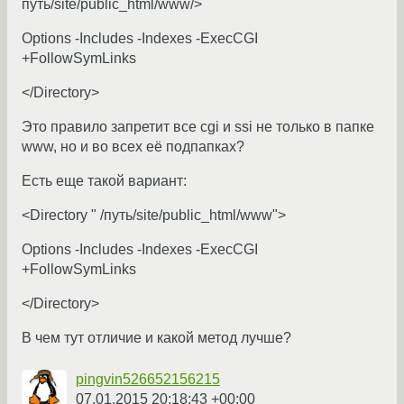
путь/site/public_html/www/>
Options -Includes -Indexes -ExecCGI
+FollowSymLinks
</Directory>
Это правило запретит все cgi и ssi не только в папке
www, но и во всех её подпапках?
Есть еще такой вариант:
<Directory " /путь/site/public_html/www">
Options -Includes -Indexes -ExecCGI
+FollowSymLinks
</Directory>
В чем тут отличие и какой метод лучше?
pingvin526652156215
07.01.2015 20:18:43 +00:00