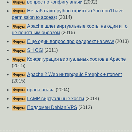
вопрос по конфигу апачи
(2002)
Форум
Не работают python скрипты (You don't have
Форум
permission to access)
(2014)
Apache шлет виртуальные хосты на один и то
Форум
не понятным образом
(2016)
Еще один вопрос про редирект на www
(2013)
Форум
SH CGI
(2011)
Форум
Конфигурация виртуальных хостов в Apache
Форум
(2015)
Apache 2 Web интерфейс Freepbx + rtorrent
Форум
(2015)
права апача
(2004)
Форум
LAMP виртуальные хосты
(2014)
Форум
Поддомен Debian VPS
(2012)
Форум