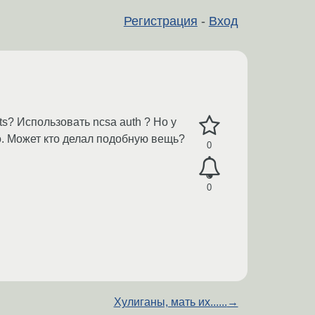
Регистрация
-
Вход
s? Использовать ncsa auth ? Но у
во. Может кто делал подобную вещь?
0
0
Хулиганы, мать их......
→