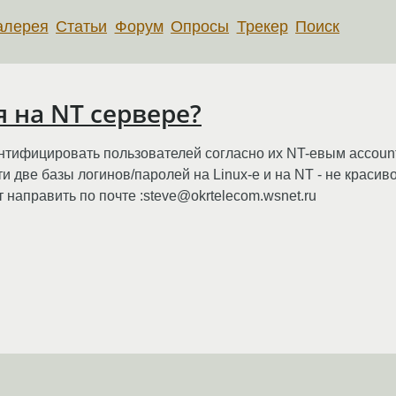
алерея
Статьи
Форум
Опросы
Трекер
Поиск
 на NT сервере?
тентифицировать пользователей согласно их NT-евым account
и две базы логинов/паролей на Linux-е и на NT - не краси
 направить по почте :steve@okrtelecom.wsnet.ru