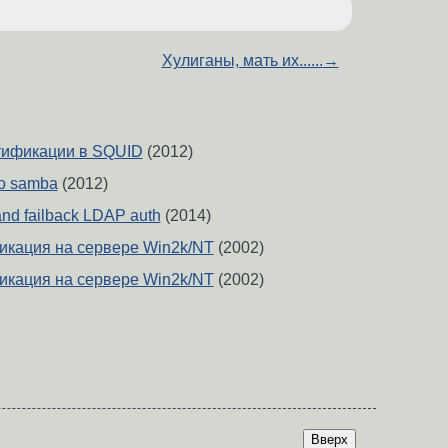
Хулиганы, мать их......
→
тификации в SQUID
(2012)
о samba
(2012)
nd failback LDAP auth
(2014)
фикация на сервере Win2k/NT
(2002)
фикация на сервере Win2k/NT
(2002)
Вверх