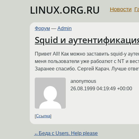
LINUX.ORG.RU
Новости
Г
Форум
—
Admin
Squid и аутентификация
Привет All! Как можно заставить squid-у ау
меня пользователи уже рабоатют с NT и вест
Заранее спасибо. Сергей Карач. Лучше ответ
anonymous
26.08.1999 04:19:49 +00:00
Ссылка
←
Беда с Users. Help please