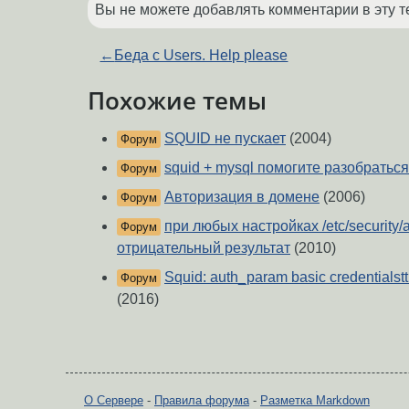
Вы не можете добавлять комментарии в эту т
←
Беда с Users. Help please
Похожие темы
SQUID не пускает
(2004)
Форум
squid + mysql помогите разобраться
Форум
Авторизация в домене
(2006)
Форум
при любых настройках /etc/security/
Форум
отрицательный результат
(2010)
Squid: auth_param basic credentialst
Форум
(2016)
О Сервере
-
Правила форума
-
Разметка Markdown