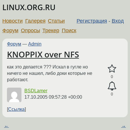
LINUX.ORG.RU
Новости
Галерея
Статьи
Регистрация
-
Вход
Форум
Опросы
Трекер
Поиск
Форум
—
Admin
KNOPPIX over NFS
как это делается ??? Искал в гугле но
ничего не нашел, либо доки которые не
0
работают.
BSDLamer
0
17.10.2005 09:57:28 +00:00
Ссылка
←
→