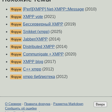
[Perl][XMPP] Net-XMPP::Message
(2010)
Форум
XMPP vote
(2021)
Форум
Бессерверный XMPP
(2019)
Форум
Snikket (xmpp)
(2025)
Форум
Jabber/XMPP
(2014)
Форум
Distributed XMPP
(2014)
Форум
Communigate + XMPP
(2020)
Форум
XMPP blog
(2017)
Форум
C++ xmpp
(2012)
Форум
xmpp библиотека
(2012)
Форум
О Сервере
-
Правила форума
-
Разметка Markdown
Вверх
Сообщить об ошибке