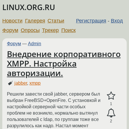
LINUX.ORG.RU
Новости
Галерея
Статьи
Регистрация
-
Вход
Форум
Опросы
Трекер
Поиск
Форум
—
Admin
Внедрение корпоративного
XMPP. Настройка
авторизации.
jabber
,
xmpp
Решили завести свой jabber, сервером был
выбран FreeBSD+OpenFire. С установкой и
1
настройкой серверной части особых
проблем не возникло, нормально вытянул
пользователей с ldap, по группам тоже все
2
разрулилось как надо. Настал момент