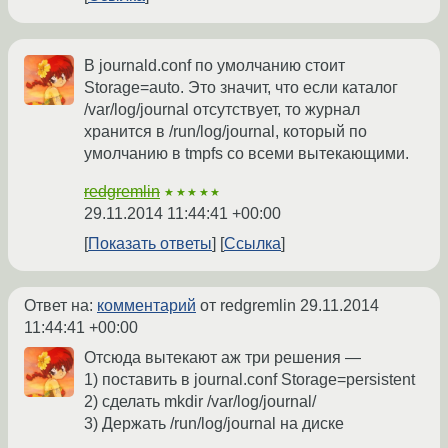
В journald.conf по умолчанию стоит
Storage=auto. Это значит, что если каталог
/var/log/journal отсутствует, то журнал
хранится в /run/log/journal, который по
умолчанию в tmpfs со всеми вытекающими.
redgremlin
★★★★★
29.11.2014 11:44:41 +00:00
Показать ответы
Ссылка
Ответ на:
комментарий
от redgremlin
29.11.2014
11:44:41 +00:00
Отсюда вытекают аж три решения —
1) поставить в journal.conf Storage=persistent
2) сделать mkdir /var/log/journal/
3) Держать /run/log/journal на диске