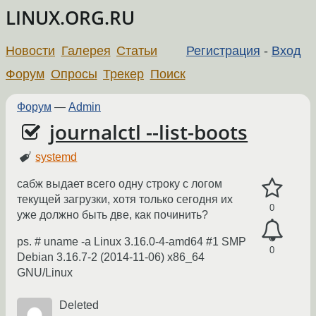
LINUX.ORG.RU
Новости
Галерея
Статьи
Регистрация
-
Вход
Форум
Опросы
Трекер
Поиск
Форум
—
Admin
journalctl --list-boots
systemd
сабж выдает всего одну строку с логом
текущей загрузки, хотя только сегодня их
0
уже должно быть две, как починить?
ps. # uname -a Linux 3.16.0-4-amd64 #1 SMP
0
Debian 3.16.7-2 (2014-11-06) x86_64
GNU/Linux
Deleted