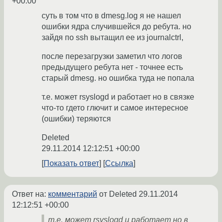
+00:00
суть в том что в dmesg.log я не нашел
ошибки ядра случившейся до ребута. но
зайдя по ssh вытащил ее из journalctrl,
после перезагрузки заметил что логов
предыдущего ребута нет - точнее есть
старый dmesg. но ошибка туда не попала
т.е. может rsyslogd и работает но в связке
что-то гдето глючит и самое интересное
(ошибки) теряются
Deleted
29.11.2014 12:12:51 +00:00
Показать ответ
Ссылка
Ответ на:
комментарий
от Deleted
29.11.2014
12:12:51 +00:00
т.е. может rsyslogd и работает но в