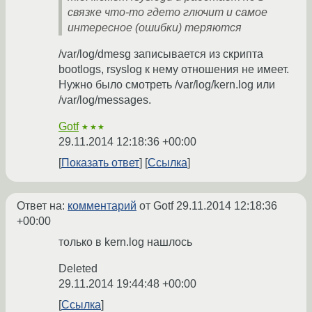
связке что-то гдето глючит и самое
интересное (ошибки) теряются
/var/log/dmesg записывается из скрипта
bootlogs, rsyslog к нему отношения не имеет.
Нужно было смотреть /var/log/kern.log или
/var/log/messages.
Gotf
★★★
29.11.2014 12:18:36 +00:00
Показать ответ
Ссылка
Ответ на:
комментарий
от Gotf
29.11.2014 12:18:36
+00:00
только в kern.log нашлось
Deleted
29.11.2014 19:44:48 +00:00
Ссылка