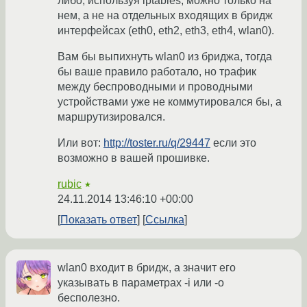
либо, используя iptables, можно только на
нем, а не на отдельных входящих в бридж
интерфейсах (eth0, eth2, eth3, eth4, wlan0).
Вам бы выпихнуть wlan0 из бриджа, тогда
бы ваше правило работало, но трафик
между беспроводными и проводными
устройствами уже не коммутировался бы, а
маршрутизировался.
Или вот:
http://toster.ru/q/29447
если это
возможно в вашей прошивке.
rubic
★
24.11.2014 13:46:10 +00:00
Показать ответ
Ссылка
wlan0 входит в бридж, а значит его
указывать в параметрах -i или -o
бесполезно.