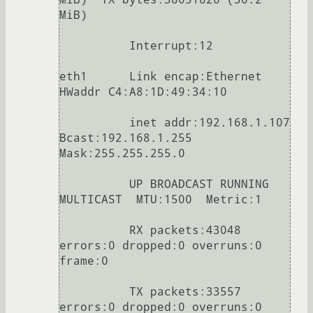
MiB)

          Interrupt:12 

eth1      Link encap:Ethernet  
HWaddr C4:A8:1D:49:34:10 

          inet addr:192.168.1.107  
Bcast:192.168.1.255  
Mask:255.255.255.0

          UP BROADCAST RUNNING 
MULTICAST  MTU:1500  Metric:1

          RX packets:43048 
errors:0 dropped:0 overruns:0 
frame:0

          TX packets:33557 
errors:0 dropped:0 overruns:0 