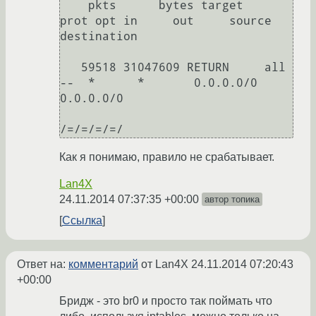
    pkts      bytes target     
prot opt in     out     source               
destination 

   59518 31047609 RETURN     all  
--  *      *       0.0.0.0/0            
0.0.0.0/0           

Как я понимаю, правило не срабатывает.
Lan4X
24.11.2014 07:37:35 +00:00
автор топика
Ссылка
Ответ на:
комментарий
от Lan4X
24.11.2014 07:20:43
+00:00
Бридж - это br0 и просто так поймать что