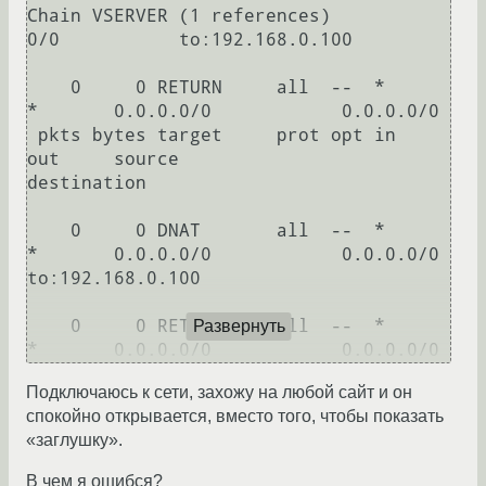
Chain VSERVER (1 references)

0/0           to:192.168.0.100 

    0     0 RETURN     all  --  *      
*       0.0.0.0/0            0.0.0.0/0   

 pkts bytes target     prot opt in     
out     source               
destination     

    0     0 DNAT       all  --  *      
*       0.0.0.0/0            0.0.0.0/0           
to:192.168.0.100 

    0     0 RETURN     all  --  *      
Развернуть
Подключаюсь к сети, захожу на любой сайт и он
спокойно открывается, вместо того, чтобы показать
«заглушку».
В чем я ошибся?