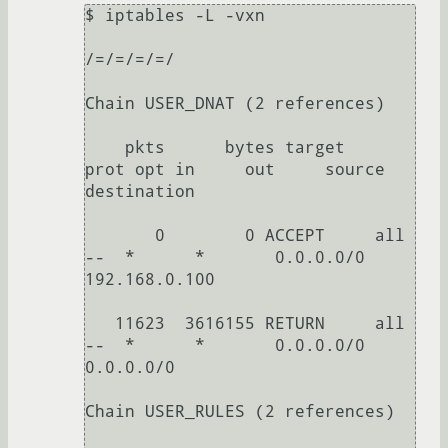
$ iptables -L -vxn

/=/=/=/=/

Chain USER_DNAT (2 references)

    pkts      bytes target     
prot opt in     out     source               
destination   

       0        0 ACCEPT     all  
--  *      *       0.0.0.0/0            
192.168.0.100 

   11623  3616155 RETURN     all  
--  *      *       0.0.0.0/0            
0.0.0.0/0           

Chain USER_RULES (2 references)
