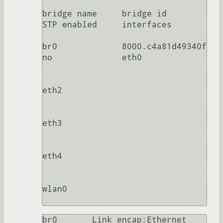
bridge name     bridge id               
STP enabled     interfaces

br0             8000.c4a81d49340f       
no              eth0

eth2

eth3

eth4

wlan0

br0       Link encap:Ethernet  