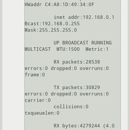
HWaddr C4:A8:1D:49:34:0F

          inet addr:192.168.0.1  
Bcast:192.168.0.255  
Mask:255.255.255.0

          UP BROADCAST RUNNING 
MULTICAST  MTU:1500  Metric:1

          RX packets:28538 
errors:0 dropped:0 overruns:0 
frame:0

          TX packets:30829 
errors:0 dropped:0 overruns:0 
carrier:0

          collisions:0 
txqueuelen:0 

          RX bytes:4279244 (4.0 