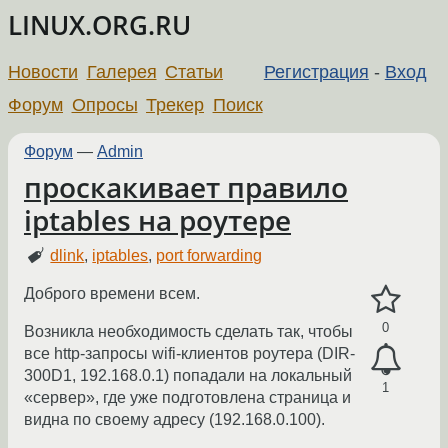
LINUX.ORG.RU
Новости
Галерея
Статьи
Регистрация
-
Вход
Форум
Опросы
Трекер
Поиск
Форум
—
Admin
проскакивает правило
iptables на роутере
dlink
,
iptables
,
port forwarding
Доброго времени всем.
0
Возникла необходимость сделать так, чтобы
все http-запросы wifi-клиентов роутера (DIR-
300D1, 192.168.0.1) попадали на локальный
1
«сервер», где уже подготовлена страница и
видна по своему адресу (192.168.0.100).