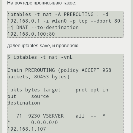
На роутере прописываю такое:
iptables -t nat -A PREROUTING ! -d 
192.168.0.1 -i wlan0 -p tcp --dport 80 
-j DNAT --to-destination 
192.168.0.100:80
далее iptables-save, и проверяю:
$ iptables -t nat -vnL

Chain PREROUTING (policy ACCEPT 958 
packets, 80453 bytes)

 pkts bytes target     prot opt in     
out     source               
destination     

   71  9230 VSERVER    all  --  *      
*       0.0.0.0/0            
192.168.1.107       
