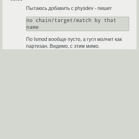
Пытаюсь добавить с physdev - пишет
no chain/target/match by that 
name
По lsmod вообще пусто, а гугл молчит как
партизан. Видимо, с этим мимо.
Второй вариант - браузер просто долго
думает, потом вылетает по таймауту.
Lan4X
24.11.2014 17:51:09 +00:00
автор топика
Показать ответ
Ссылка
Ответ на:
комментарий
от Lan4X
24.11.2014 17:51:09
+00:00
Ну так ты посмотри на сервере
(192.168.0.100) приходят ли там пакеты хотя