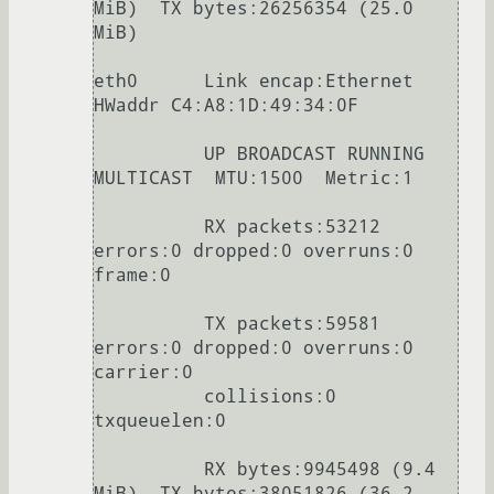
MiB)  TX bytes:26256354 (25.0 
MiB)

eth0      Link encap:Ethernet  
HWaddr C4:A8:1D:49:34:0F

          UP BROADCAST RUNNING 
MULTICAST  MTU:1500  Metric:1

          RX packets:53212 
errors:0 dropped:0 overruns:0 
frame:0

          TX packets:59581 
errors:0 dropped:0 overruns:0 
carrier:0

          collisions:0 
txqueuelen:0 

          RX bytes:9945498 (9.4 
MiB)  TX bytes:38051826 (36.2 