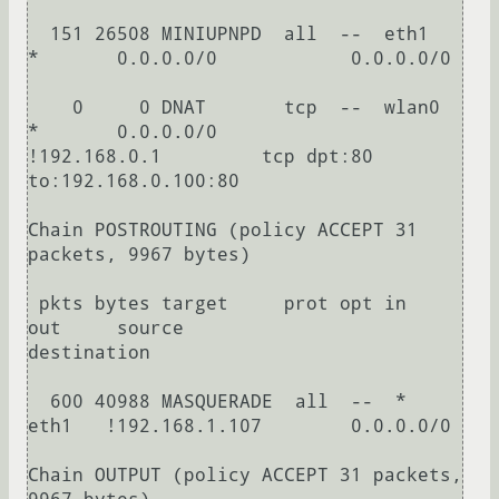
  151 26508 MINIUPNPD  all  --  eth1   
*       0.0.0.0/0            0.0.0.0/0         

    0     0 DNAT       tcp  --  wlan0  
*       0.0.0.0/0           
!192.168.0.1         tcp dpt:80 
to:192.168.0.100:80 

Chain POSTROUTING (policy ACCEPT 31 
packets, 9967 bytes)

 pkts bytes target     prot opt in     
out     source               
destination      

  600 40988 MASQUERADE  all  --  *      
eth1   !192.168.1.107        0.0.0.0/0           

Chain OUTPUT (policy ACCEPT 31 packets, 