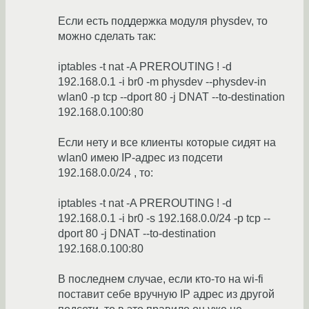
Если есть поддержка модуля physdev, то
можно сделать так:
iptables -t nat -A PREROUTING ! -d
192.168.0.1 -i br0 -m physdev --physdev-in
wlan0 -p tcp --dport 80 -j DNAT --to-destination
192.168.0.100:80
Если нету и все клиенты которые сидят на
wlan0 имею IP-адрес из подсети
192.168.0.0/24 , то:
iptables -t nat -A PREROUTING ! -d
192.168.0.1 -i br0 -s 192.168.0.0/24 -p tcp --
dport 80 -j DNAT --to-destination
192.168.0.100:80
В последнем случае, если кто-то на wi-fi
поставит себе вручную IP адрес из другой