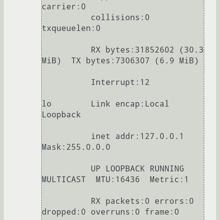
carrier:0

          collisions:0 
txqueuelen:0 

          RX bytes:31852602 (30.3 
MiB)  TX bytes:7306307 (6.9 MiB)

          Interrupt:12 

lo        Link encap:Local 
Loopback 

          inet addr:127.0.0.1  
Mask:255.0.0.0

          UP LOOPBACK RUNNING 
MULTICAST  MTU:16436  Metric:1

          RX packets:0 errors:0 
dropped:0 overruns:0 frame:0
