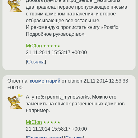
Добавь где-то в smtpd_sender_restrictions
два правила, первое пропускающее письма
с твоим доменом назначения, и второе
отбрасывающее все остальные.
И рекомендую пролистать книгу «Postfix.
Подробное руководство».
MrClon
★★★★★
21.11.2014 15:53:17 +00:00
Ссылка
Ответ на:
комментарий
от citmen
21.11.2014 12:53:33
+00:00
А, у тебя permit_mynetworks. Можно его
заменить на список разрешённых доменов
например.
MrClon
★★★★★
21.11.2014 15:58:17 +00:00