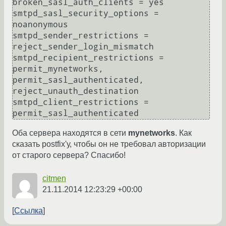
broken_sasl_auth_clients = yes

smtpd_sasl_security_options = 
noanonymous

smtpd_sender_restrictions = 
reject_sender_login_mismatch

smtpd_recipient_restrictions = 
permit_mynetworks, 
permit_sasl_authenticated, 
reject_unauth_destination

smtpd_client_restrictions = 
Оба сервера находятся в сети
mynetworks
. Как
сказать postfix'у, чтобы он не требовал авторизации
от старого сервера? Спасибо!
citmen
21.11.2014 12:23:29 +00:00
Ссылка