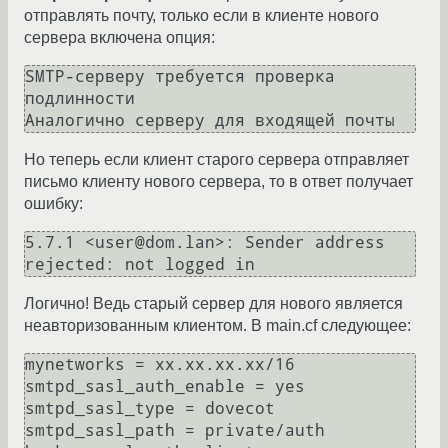
отправлять почту, только если в клиенте нового
сервера включена опция:
SMTP-серверу требуется проверка 
подлинности

Но теперь если клиент старого сервера отправляет
письмо клиенту нового сервера, то в ответ получает
ошибку:
5.7.1 <user@dom.lan>: Sender address 
Логично! Ведь старый сервер для нового является
неавторизованным клиентом. В main.cf следующее:
mynetworks = xx.xx.xx.xx/16

smtpd_sasl_auth_enable = yes

smtpd_sasl_type = dovecot

smtpd_sasl_path = private/auth
