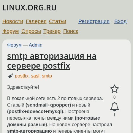
LINUX.ORG.RU
Новости
Галерея
Статьи
Регистрация
-
Вход
Форум
Опросы
Трекер
Поиск
Форум
—
Admin
smtp авторизация на
сервере postfix
postfix
,
sasl
,
smtp
Здравствуйте!
0
В локальной сети есть 2 почтовых сервера.
Старый
(sendmail+qpopper)
и новый
(postfix+dovecot+mysql)
. Настроена
1
пересылка почты между ними
(почтовые
домены разные)
. На новом сервере настроил
smtp-авторизацию
и теперь клиенты могут