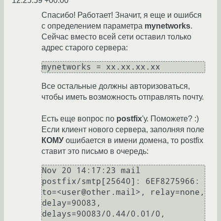
12:25:59 +00:00
Спасибо! Работает! Значит, я еще и ошибся
с определением параметра
mynetworks
.
Сейчас вместо всей сети оставил только
адрес старого сервера:
Все остальные должны авторизоваться,
чтобы иметь возможность отправлять почту.
Есть еще вопрос по
postfix
'у. Поможете? :)
Если клиент нового сервера, заполняя поле
КОМУ
ошибается в имени домена, то postfix
ставит это письмо в очередь:
Nov 20 14:17:23 mail 
postfix/smtp[25640]: 6EF8275966: 
to=<user@other.mail>, relay=none, 
delay=90083,

delays=90083/0.44/0.01/0, 