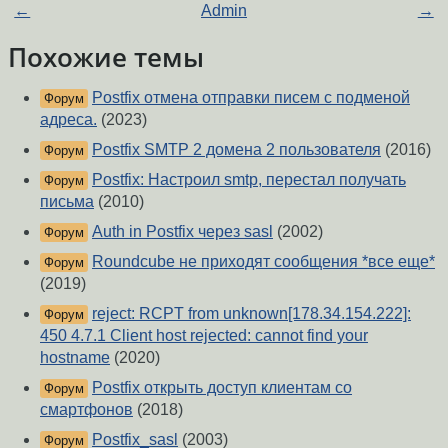
←
Admin
→
Похожие темы
Postfix отмена отправки писем с подменой
Форум
адреса.
(2023)
Postfix SMTP 2 домена 2 пользователя
(2016)
Форум
Postfix: Настроил smtp, перестал получать
Форум
письма
(2010)
Auth in Postfix через sasl
(2002)
Форум
Roundcube не приходят сообщения *все еще*
Форум
(2019)
reject: RCPT from unknown[178.34.154.222]:
Форум
450 4.7.1 Client host rejected: cannot find your
hostname
(2020)
Postfix открыть доступ клиентам со
Форум
смартфонов
(2018)
Postfix_sasl
(2003)
Форум