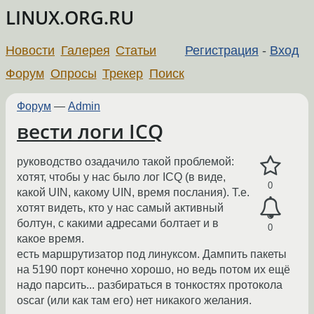
LINUX.ORG.RU
Новости
Галерея
Статьи
Регистрация
-
Вход
Форум
Опросы
Трекер
Поиск
Форум
—
Admin
вести логи ICQ
руководство озадачило такой проблемой:
хотят, чтобы у нас было лог ICQ (в виде,
0
какой UIN, какому UIN, время послания). Т.е.
хотят видеть, кто у нас самый активный
болтун, с какими адресами болтает и в
0
какое время.
есть маршрутизатор под линуксом. Дампить пакеты
на 5190 порт конечно хорошо, но ведь потом их ещё
надо парсить... разбираться в тонкостях протокола
oscar (или как там его) нет никакого желания.