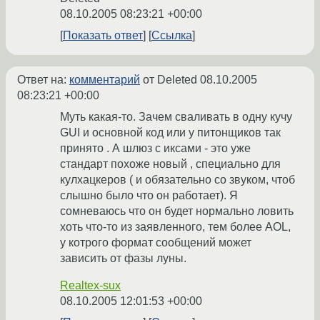
08.10.2005 08:23:21 +00:00
Показать ответ
Ссылка
Ответ на:
комментарий
от Deleted
08.10.2005
08:23:21 +00:00
Муть какая-то. Зачем сваливать в одну кучу
GUI и основной код или у питонщиков так
принято . А шлюз с иксами - это уже
стандарт похоже новый , специально для
кулхацкеров ( и обязательно со звуком, чтоб
слышно было что он работает). Я
сомневаюсь что он будет нормально ловить
хоть что-то из заявленного, тем более AOL,
у котрого формат сообщений может
зависить от фазы луны.
Realtex-sux
08.10.2005 12:01:53 +00:00