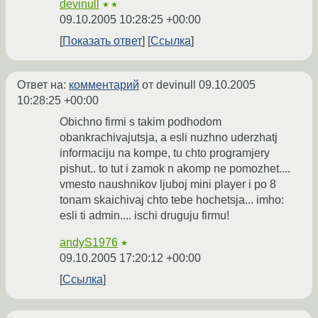
devinull
★★
09.10.2005 10:28:25 +00:00
Показать ответ
Ссылка
Ответ на:
комментарий
от devinull
09.10.2005
10:28:25 +00:00
Obichno firmi s takim podhodom
obankrachivajutsja, a esli nuzhno uderzhatj
informaciju na kompe, tu chto programjery
pishut.. to tut i zamok n akomp ne pomozhet....
vmesto naushnikov ljuboj mini player i po 8
tonam skaichivaj chto tebe hochetsja... imho:
esli ti admin.... ischi druguju firmu!
andyS1976
★
09.10.2005 17:20:12 +00:00
Ссылка