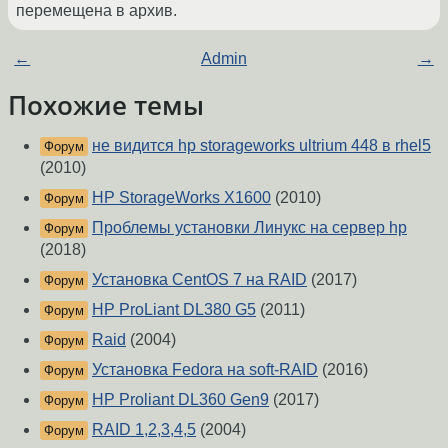
перемещена в архив.
←
Admin
→
Похожие темы
не видится hp storageworks ultrium 448 в rhel5
Форум
(2010)
HP StorageWorks X1600
(2010)
Форум
Проблемы установки Линукс на сервер hp
Форум
(2018)
Установка CentOS 7 на RAID
(2017)
Форум
HP ProLiant DL380 G5
(2011)
Форум
Raid
(2004)
Форум
Установка Fedora на soft-RAID
(2016)
Форум
HP Proliant DL360 Gen9
(2017)
Форум
RAID 1,2,3,4,5
(2004)
Форум