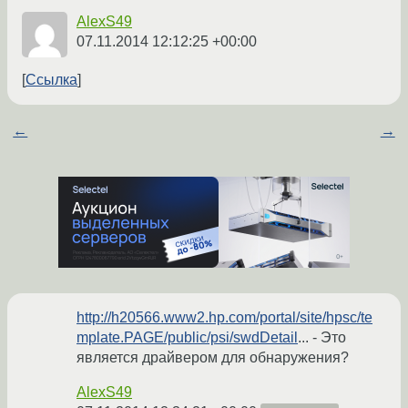
AlexS49
07.11.2014 12:12:25 +00:00
Ссылка
←
→
http://h20566.www2.hp.com/portal/site/hpsc/te
mplate.PAGE/public/psi/swdDetail
... - Это
является драйвером для обнаружения?
AlexS49