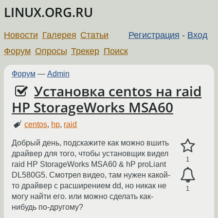
LINUX.ORG.RU
Новости
Галерея
Статьи
Регистрация
-
Вход
Форум
Опросы
Трекер
Поиск
Форум
—
Admin
Установка centos на raid
HP StorageWorks MSA60
centos
,
hp
,
raid
Добрый день, подскажите как можно вшить
драйвер для того, чтобы установщик видел
1
raid HP StorageWorks MSA60 & hP proLiant
DL580G5. Смотрел видео, там нужен какой-
то драйвер с расширением dd, но никак не
1
могу найти его. или можно сделать как-
нибудь по-другому?