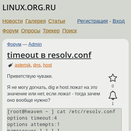
LINUX.ORG.RU
Новости
Галерея
Статьи
Регистрация
-
Вход
Форум
Опросы
Трекер
Поиск
Форум
—
Admin
timeout в resolv.conf
asterisk
,
dns
,
host
Приветствую чуваки.
0
Я не могу догнать, dig и host ложат на это
значение или нет, если ложат - тогда зачем
оно вообще нужно?
1
[root@heaven ~ ] cat /etc/resolv.conf 

options timeout:4

options attempts:1

nameserver 1.1.1.1
