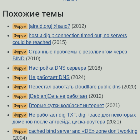
Похожие темы
[afraid.org] Упало?
(2012)
Форум
host и dig ;; connection timed out; no servers
Форум
could be reached
(2015)
Странные проблемы с резолвингом через
Форум
BIND
(2010)
Настройка DNS сервера
(2018)
Форум
Не работает DNS
(2024)
Форум
Перестал работать cloudflare public dns
(2020)
Форум
[Debian]Сеть не работает
(2012)
Форум
Вторые сутки колбасит интернет
(2021)
Форум
Не работает dig TXT, dig +trace для некоторых
Форум
доменов после апгрейда циска-роутера
(2021)
cached bind server and «DE» zone don't working
Форум
(2004)