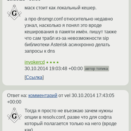
маск стоит как локальный кешер.
а про dnsmgr.conf относительно недавно
узнал, насколько я понял это вроде
кеширования в памяти имён. пишут также
что сам трабл из-за невозможности sip
библиотеки Asterisk асинхронно делать
запросы к dns
invokercd
★★★★
30.10.2014 19:03:48 +00:00
автор топика
Ссылка
Ответ на:
комментарий
от vel
30.10.2014 17:43:05
+00:00
Тогда я просто не въезжаю зачем нужны
опции в resolv.conf, разве что для софта
который полагается только на него (вроде
как).