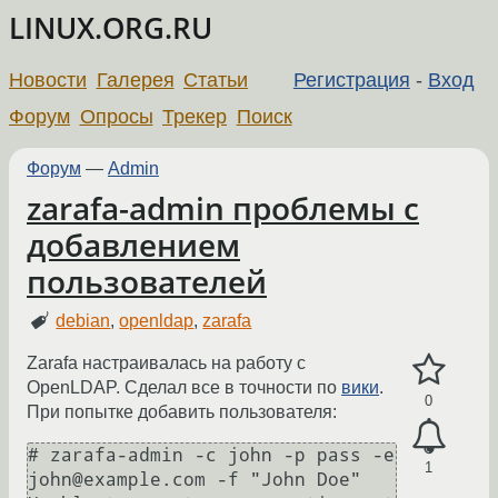
LINUX.ORG.RU
Новости
Галерея
Статьи
Регистрация
-
Вход
Форум
Опросы
Трекер
Поиск
Форум
—
Admin
zarafa-admin проблемы с
добавлением
пользователей
debian
,
openldap
,
zarafa
Zarafa настраивалась на работу с
OpenLDAP. Сделал все в точности по
вики
.
0
При попытке добавить пользователя:
# zarafa-admin -c john -p pass -e 
1
john@example.com -f "John Doe"
