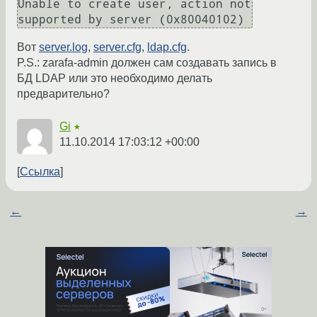
Unable to create user, action not 
supported by server (0x80040102)
Вот
server.log
,
server.cfg
,
ldap.cfg
.
P.S.: zarafa-admin должен сам создавать запись в
БД LDAP или это необходимо делать
предварительно?
Gi
★
11.10.2014 17:03:12 +00:00
Ссылка
←
→