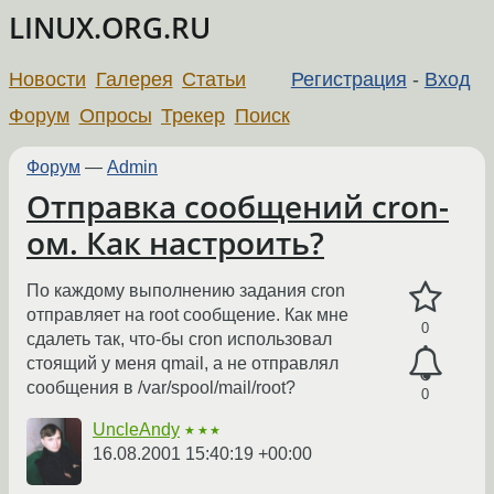
LINUX.ORG.RU
Новости
Галерея
Статьи
Регистрация
-
Вход
Форум
Опросы
Трекер
Поиск
Форум
—
Admin
Отправка сообщений cron-
ом. Как настроить?
По каждому выполнению задания cron
отправляет на root сообщение. Как мне
0
сдалеть так, что-бы cron использовал
стоящий у меня qmail, а не отправлял
сообщения в /var/spool/mail/root?
0
UncleAndy
★★★
16.08.2001 15:40:19 +00:00