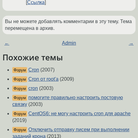
Ссылка
Вы не можете добавлять комментарии в эту тему. Тема
перемещена в архив.
←
Admin
→
Похожие темы
Cron
(2007)
Форум
Cron от root'а
(2009)
Форум
cron
(2003)
Форум
помогите правильно настроить постовую
Форум
связку
(2003)
CentOS6: не могу настроить cron для apache
Форум
(2019)
Отключить отправку писем при выполнении
Форум
заданий крона
(2013)