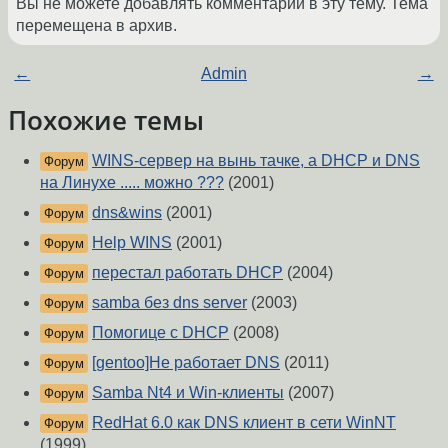
Вы не можете добавлять комментарии в эту тему. Тема
перемещена в архив.
←
Admin
→
Похожие темы
WINS-сервер на вынь тачке, а DHCP и DNS
Форум
на Линухе ..... можно ???
(2001)
dns&wins
(2001)
Форум
Help WINS
(2001)
Форум
перестал работать DHCP
(2004)
Форум
samba без dns server
(2003)
Форум
Помогице с DHCP
(2008)
Форум
[gentoo]Не работает DNS
(2011)
Форум
Samba Nt4 и Win-клиенты
(2007)
Форум
RedHat 6.0 как DNS клиент в сети WinNT
Форум
(1999)