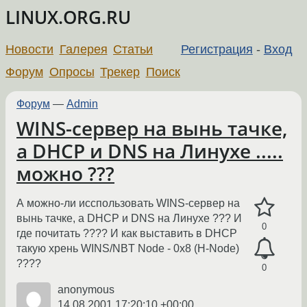
LINUX.ORG.RU
Новости
Галерея
Статьи
Регистрация
-
Вход
Форум
Опросы
Трекер
Поиск
Форум
—
Admin
WINS-сервер на вынь тачке,
а DHCP и DNS на Линухе .....
можно ???
А можно-ли исспользовать WINS-сервер на
вынь тачке, а DHCP и DNS на Линухе ??? И
0
где почитать ???? И как выставить в DHCP
такую хрень WINS/NBT Node - 0x8 (H-Node)
????
0
anonymous
14.08.2001 17:20:10 +00:00