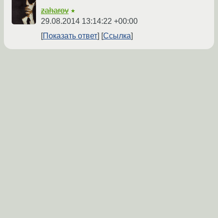
zaharov
★
29.08.2014 13:14:22 +00:00
Показать ответ
Ссылка
Ответ на:
комментарий
от zaharov
29.08.2014
13:14:22 +00:00
Получилось!
Еще раз большое спасибо! Вы сделали мой
сегодняшний день просто счастливым!
zvergpincher
29.08.2014 13:25:00 +00:00
автор топика
Ссылка
Вы не можете добавлять комментарии в эту тему. Тема
перемещена в архив.