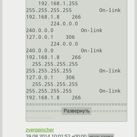
    192.168.1.255  
255.255.255.255         On-link       
192.168.1.8    266

        224.0.0.0        
240.0.0.0         On-link         
127.0.0.1    306

        224.0.0.0        
240.0.0.0         On-link       
192.168.1.8    266

  255.255.255.255  
255.255.255.255         On-link         
127.0.0.1    306

  255.255.255.255  
255.255.255.255         On-link       
192.168.1.8    266

=================================
=================================
Развернуть
zvergpincher
29.08.2014 10:01:52 +00:00
автор топика