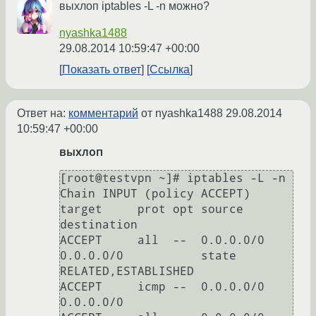
выхлоп iptables -L -n можно?
nyashka1488
29.08.2014 10:59:47 +00:00
Показать ответ
Ссылка
Ответ на:
комментарий
от nyashka1488
29.08.2014
10:59:47 +00:00
выхлоп
[root@testvpn ~]# iptables -L -n

Chain INPUT (policy ACCEPT)

target     prot opt source               
destination

ACCEPT     all  --  0.0.0.0/0            
0.0.0.0/0           state 
RELATED,ESTABLISHED

ACCEPT     icmp --  0.0.0.0/0            
0.0.0.0/0
