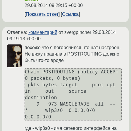
29.08.2014 09:29:15 +00:00
Показать ответ
Ссылка
Ответ на:
комментарий
от zvergpincher
29.08.2014
09:19:13 +00:00
похоже что я погорячился что нат настроен.
Не вижу правила в POSTROUTING должно
быть что-то вроде
Chain POSTROUTING (policy ACCEPT 
0 packets, 0 bytes)

 pkts bytes target     prot opt 
in     out     source               
destination         

    9   973 MASQUERADE  all  --  
*      wlp3s0  0.0.0.0/0            
где - wlp3s0 - имя сетевого интерфейса на