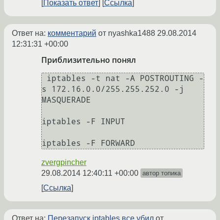
Показать ответ
Ссылка
Ответ на:
комментарий
от nyashka1488
29.08.2014
12:31:31 +00:00
Приблизительно понял
 iptables -t nat -A POSTROUTING -
s 172.16.0.0/255.255.252.0 -j 
MASQUERADE

iptables -F INPUT

zvergpincher
29.08.2014 12:40:11 +00:00
автор топика
Ссылка
Ответ на:
Перезапуск iptables все убил
от