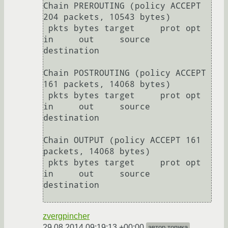
Chain PREROUTING (policy ACCEPT 
204 packets, 10543 bytes)

 pkts bytes target     prot opt 
in     out     source               
destination

Chain POSTROUTING (policy ACCEPT 
161 packets, 14068 bytes)

 pkts bytes target     prot opt 
in     out     source               
destination

Chain OUTPUT (policy ACCEPT 161 
packets, 14068 bytes)

 pkts bytes target     prot opt 
in     out     source               
destination

zvergpincher
29.08.2014 09:19:13 +00:00
автор топика