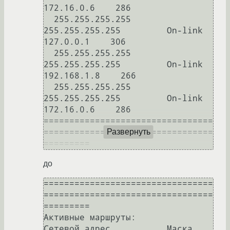
172.16.0.6    286

  255.255.255.255  
255.255.255.255         On-link         
127.0.0.1    306

  255.255.255.255  
255.255.255.255         On-link       
192.168.1.8    266

  255.255.255.255  
255.255.255.255         On-link        
172.16.0.6    286

=================================
=================================
Развернуть
до
=================================
=================================
=========

Активные маршруты:

Сетевой адрес           Маска 