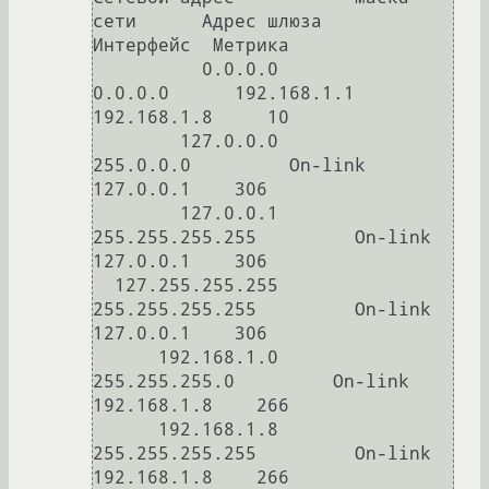
сети      Адрес шлюза       
Интерфейс  Метрика

          0.0.0.0          
0.0.0.0      192.168.1.1      
192.168.1.8     10

        127.0.0.0        
255.0.0.0         On-link         
127.0.0.1    306

        127.0.0.1  
255.255.255.255         On-link         
127.0.0.1    306

  127.255.255.255  
255.255.255.255         On-link         
127.0.0.1    306

      192.168.1.0    
255.255.255.0         On-link       
192.168.1.8    266

      192.168.1.8  
255.255.255.255         On-link       
192.168.1.8    266
