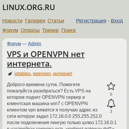
LINUX.ORG.RU
Новости
Галерея
Статьи
Регистрация
-
Вход
Форум
Опросы
Трекер
Поиск
Форум
—
Admin
VPS и OPENVPN нет
интернета.
iptables
,
openvpn
,
интернет
Доброго времени суток. Помогите
пожалуйста разобраться? Есть VPS на
0
котором поднят OPENVPN сервер и
клиентская машина win7 c OPENVPN
клиентом vpn вяжется я получаю адрес из
3
сети которую задал 172.16.0.0 255.255.252.0
после подключения пингую только шлюз 172.16.0.1
в настройках сервера есть «redirect-gateway def1»