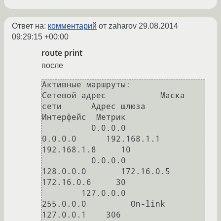
Ответ на:
комментарий
от zaharov
29.08.2014
09:29:15 +00:00
route print
после
Активные маршруты:

Сетевой адрес           Маска 
сети      Адрес шлюза       
Интерфейс  Метрик

          0.0.0.0          
0.0.0.0      192.168.1.1      
192.168.1.8     10

          0.0.0.0        
128.0.0.0       172.16.0.5       
172.16.0.6     30

        127.0.0.0        
255.0.0.0         On-link         
127.0.0.1    306
