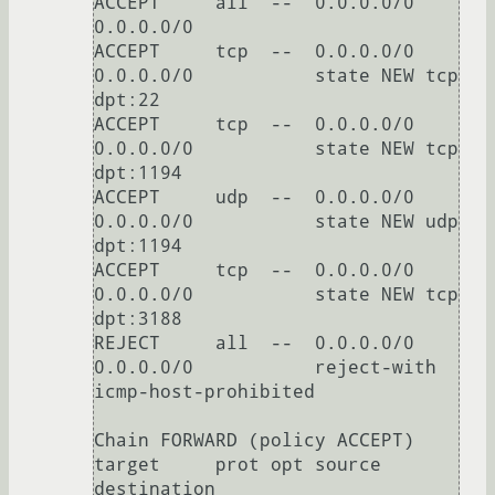
ACCEPT     all  --  0.0.0.0/0            
0.0.0.0/0

ACCEPT     tcp  --  0.0.0.0/0            
0.0.0.0/0           state NEW tcp 
dpt:22

ACCEPT     tcp  --  0.0.0.0/0            
0.0.0.0/0           state NEW tcp 
dpt:1194

ACCEPT     udp  --  0.0.0.0/0            
0.0.0.0/0           state NEW udp 
dpt:1194

ACCEPT     tcp  --  0.0.0.0/0            
0.0.0.0/0           state NEW tcp 
dpt:3188

REJECT     all  --  0.0.0.0/0            
0.0.0.0/0           reject-with 
icmp-host-prohibited

Chain FORWARD (policy ACCEPT)

target     prot opt source               
destination
