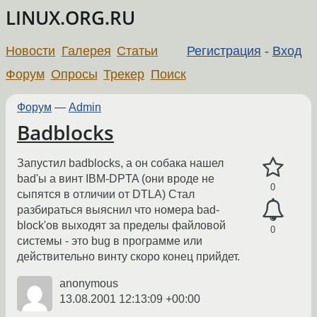
LINUX.ORG.RU
Новости
Галерея
Статьи
Регистрация
-
Вход
Форум
Опросы
Трекер
Поиск
Форум
—
Admin
Badblocks
Запустил badblocks, а он собака нашел
bad'ы а винт IBM-DPTA (они вроде не
0
сыпятся в отличии от DTLA) Стал
разбираться выяснил что номера bad-
block'ов выходят за пределы файловой
0
системы - это bug в программе или
действительно винту скоро конец прийдет.
anonymous
13.08.2001 12:13:09 +00:00