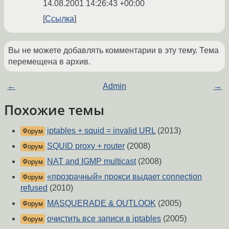
14.08.2001 14:26:43 +00:00
Ссылка
Вы не можете добавлять комментарии в эту тему. Тема
перемещена в архив.
←
Admin
→
Похожие темы
iptables + squid = invalid URL
(2013)
Форум
SQUID proxy + router
(2008)
Форум
NAT and IGMP multicast
(2008)
Форум
«прозрачный» прокси выдает connection
Форум
refused
(2010)
MASQUERADE & OUTLOOK
(2005)
Форум
очистить все записи в iptables
(2005)
Форум