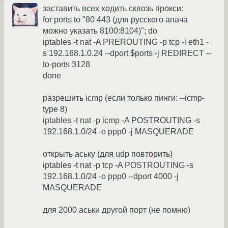
заставить всех ходить сквозь прокси:
for ports to "80 443 (для русского апача
можно указать 8100:8104)"; do
iptables -t nat -A PREROUTING -p tcp -i eth1 -
s 192.168.1.0.24 --dport $ports -j REDIRECT --
to-ports 3128
done
разрешить icmp (если только пинги: --icmp-
type 8)
iptables -t nat -p icmp -A POSTROUTING -s
192.168.1.0/24 -o ppp0 -j MASQUERADE
открыть аську (для udp повторить)
iptables -t nat -p tcp -A POSTROUTING -s
192.168.1.0/24 -o ppp0 --dport 4000 -j
MASQUERADE
для 2000 аськи другой порт (не помню)