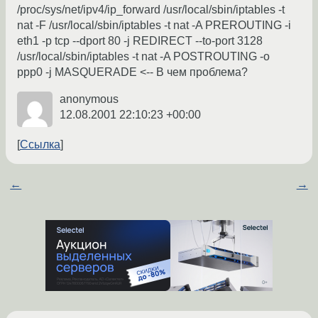
/proc/sys/net/ipv4/ip_forward /usr/local/sbin/iptables -t
nat -F /usr/local/sbin/iptables -t nat -A PREROUTING -i
eth1 -p tcp --dport 80 -j REDIRECT --to-port 3128
/usr/local/sbin/iptables -t nat -A POSTROUTING -o
ppp0 -j MASQUERADE <-- В чем проблема?
anonymous
12.08.2001 22:10:23 +00:00
Ссылка
←
→