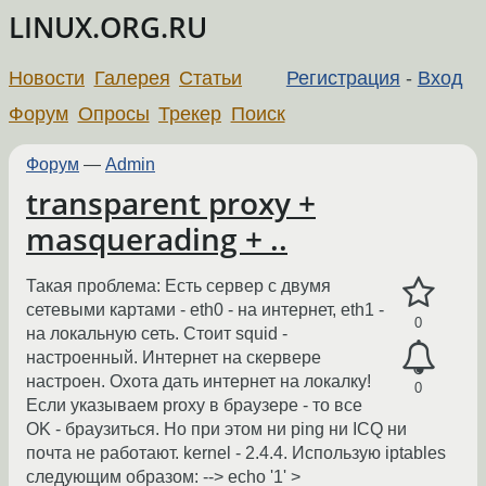
LINUX.ORG.RU
Новости
Галерея
Статьи
Регистрация
-
Вход
Форум
Опросы
Трекер
Поиск
Форум
—
Admin
transparent proxy +
masquerading + ..
Такая проблема: Есть сервер с двумя
сетевыми картами - eth0 - на интернет, eth1 -
0
на локальную сеть. Стоит squid -
настроенный. Интернет на скервере
настроен. Охота дать интернет на локалку!
0
Если указываем proxy в браузере - то все
OK - браузиться. Но при этом ни ping ни ICQ ни
почта не работают. kernel - 2.4.4. Использую iptables
следующим образом: --> echo '1' >