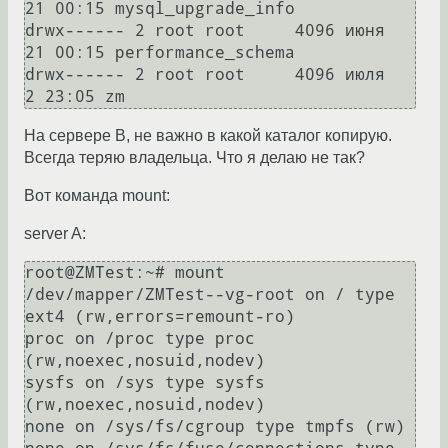
21 00:15 mysql_upgrade_info

drwx------ 2 root root     4096 июня  
21 00:15 performance_schema

drwx------ 2 root root     4096 июля   
На сервере B, не важно в какой каталог копирую.
Всегда теряю владельца. Что я делаю не так?
Вот команда mount:
server A:
root@ZMTest:~# mount

/dev/mapper/ZMTest--vg-root on / type 
ext4 (rw,errors=remount-ro)

proc on /proc type proc 
(rw,noexec,nosuid,nodev)

sysfs on /sys type sysfs 
(rw,noexec,nosuid,nodev)

none on /sys/fs/cgroup type tmpfs (rw)
