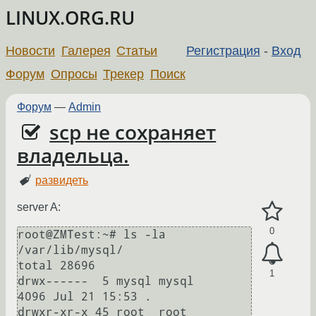
LINUX.ORG.RU
Новости
Галерея
Статьи
Регистрация
-
Вход
Форум
Опросы
Трекер
Поиск
Форум
—
Admin
scp не сохраняет
владельца.
развидеть
server A:
0
root@ZMTest:~# ls -la 
/var/lib/mysql/

total 28696

1
drwx------  5 mysql mysql     
4096 Jul 21 15:53 .

drwxr-xr-x 45 root  root      