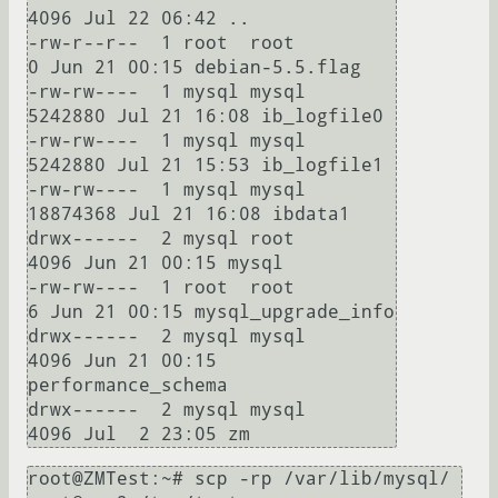
4096 Jul 22 06:42 ..

-rw-r--r--  1 root  root         
0 Jun 21 00:15 debian-5.5.flag

-rw-rw----  1 mysql mysql  
5242880 Jul 21 16:08 ib_logfile0

-rw-rw----  1 mysql mysql  
5242880 Jul 21 15:53 ib_logfile1

-rw-rw----  1 mysql mysql 
18874368 Jul 21 16:08 ibdata1

drwx------  2 mysql root      
4096 Jun 21 00:15 mysql

-rw-rw----  1 root  root         
6 Jun 21 00:15 mysql_upgrade_info

drwx------  2 mysql mysql     
4096 Jun 21 00:15 
performance_schema

drwx------  2 mysql mysql     
root@ZMTest:~# scp -rp /var/lib/mysql/ 