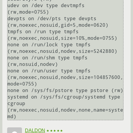
udev on /dev type devtmpfs 
(rw,mode=0755)

devpts on /dev/pts type devpts 
(rw,noexec,nosuid,gid=5,mode=0620)

tmpfs on /run type tmpfs 
(rw,noexec,nosuid,size=10%,mode=0755)

none on /run/lock type tmpfs 
(rw,noexec,nosuid,nodev,size=5242880)

none on /run/shm type tmpfs 
(rw,nosuid,nodev)

none on /run/user type tmpfs 
(rw,noexec,nosuid,nodev,size=104857600,
mode=0755)

none on /sys/fs/pstore type pstore (rw)

systemd on /sys/fs/cgroup/systemd type 
cgroup 
(rw,noexec,nosuid,nodev,none,name=syste
md)
DALDON
★★★★★