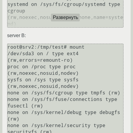
systemd on /sys/fs/cgroup/systemd type 
cgroup 
(rw,noexec,nosuid,nodev,none,name=syste
Развернуть
server B:
root@srv2:/tmp/test# mount

/dev/sda3 on / type ext4 
(rw,errors=remount-ro)

proc on /proc type proc 
(rw,noexec,nosuid,nodev)

sysfs on /sys type sysfs 
(rw,noexec,nosuid,nodev)

none on /sys/fs/cgroup type tmpfs (rw)

none on /sys/fs/fuse/connections type 
fusectl (rw)

none on /sys/kernel/debug type debugfs 
(rw)

none on /sys/kernel/security type 
securityfs (rw)
