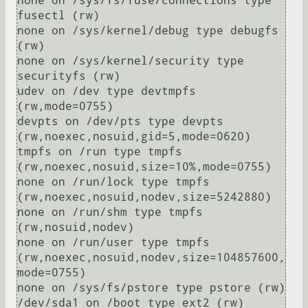
none on /sys/fs/fuse/connections type 
fusectl (rw)

none on /sys/kernel/debug type debugfs 
(rw)

none on /sys/kernel/security type 
securityfs (rw)

udev on /dev type devtmpfs 
(rw,mode=0755)

devpts on /dev/pts type devpts 
(rw,noexec,nosuid,gid=5,mode=0620)

tmpfs on /run type tmpfs 
(rw,noexec,nosuid,size=10%,mode=0755)

none on /run/lock type tmpfs 
(rw,noexec,nosuid,nodev,size=5242880)

none on /run/shm type tmpfs 
(rw,nosuid,nodev)

none on /run/user type tmpfs 
(rw,noexec,nosuid,nodev,size=104857600,
mode=0755)

none on /sys/fs/pstore type pstore (rw)

/dev/sda1 on /boot type ext2 (rw)
