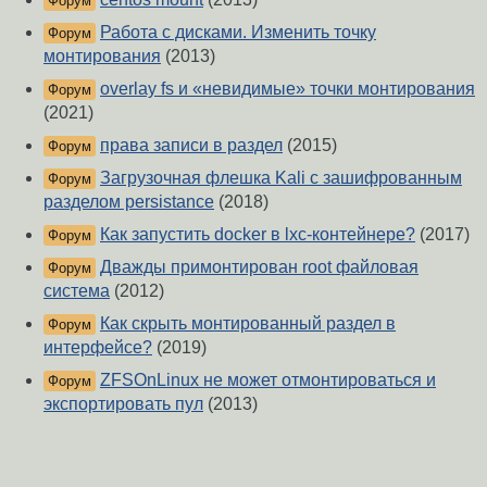
Форум
Работа с дисками. Изменить точку
Форум
монтирования
(2013)
overlay fs и «невидимые» точки монтирования
Форум
(2021)
права записи в раздел
(2015)
Форум
Загрузочная флешка Kali с зашифрованным
Форум
разделом persistance
(2018)
Как запустить docker в lxc-контейнере?
(2017)
Форум
Дважды примонтирован root файловая
Форум
система
(2012)
Как скрыть монтированный раздел в
Форум
интерфейсе?
(2019)
ZFSOnLinux не может отмонтироваться и
Форум
экспортировать пул
(2013)