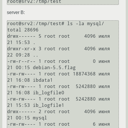
root@srv2:/tmp/test
server В:
root@srv2:/tmp/test# ls -la mysql/

total 28696

drwx------ 5 root root     4096 июля  
21 15:53 .

drwxr-xr-x 3 root root     4096 июля  
22 09:28 ..

-rw-r--r-- 1 root root        0 июня  
21 00:15 debian-5.5.flag

-rw-rw---- 1 root root 18874368 июля  
21 16:08 ibdata1

-rw-rw---- 1 root root  5242880 июля  
21 16:08 ib_logfile0

-rw-rw---- 1 root root  5242880 июля  
21 15:53 ib_logfile1

drwx------ 2 root root     4096 июня  
21 00:15 mysql

-rw-rw---- 1 root root        6 июня  