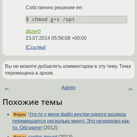
Собственно решение ее:
$ chmod g+s /opt
dbzer0
23.07.2014 05:56:08 +00:00
Ссылка
Вы не можете добавлять комментарии в эту тему. Тема
перемещена в архив.
←
Admin
→
Похожие темы
Что-то у меня файл внутри одного раздела
Форум
перемещается несколько минут. Это нездорово как-
то. Обсудите!
(2012)
centos mount
(2013)