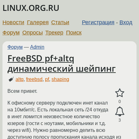
LINUX.ORG.RU
Новости
Галерея
Статьи
Регистрация
-
Вход
Форум
Опросы
Трекер
Поиск
Форум
—
Admin
FreeBSD pf+altq
динамический шейпинг
altq
,
freebsd
,
pf
,
shaping
Всем привет.
0
К офисному серверу подключен инет канал
на 10мбит/с. Есть локальная сеть /24 откуда
в инет ломится неизвестное количество
3
юзеров (гости с ноутами, мобильники и т.д.
через wifi). Нужно равномерно делить всю
доступную полосу пропускания канала исходя из