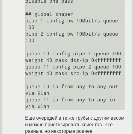
disable one_pass

## global shaper

pipe 1 config bw 10Mbit/s queue 
100

pipe 2 config bw 10Mbit/s queue 
100

queue 10 config pipe 1 queue 100 
weight 40 mask dst-ip 0xffffffff

queue 11 config pipe 2 queue 100 
weight 40 mask src-ip 0xffffffff

queue 10 ip from any to any out 
via $lan

queue 11 ip from any to any in 
Еще очередей в те же трубы с другим весом
и можно приотизировать клиентов. Все
равные, но некоторые ровнее.