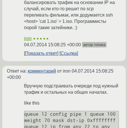
балансировать трафик на основании IP на
случай, если кто-то решит по scp
переливать фильмак, или додумается ssh
<host> 'cat 1.iso' > 1.iso. Программисты
порой такие затейники. :)
iron
★★★★★
04.07.2014 15:08:25 +00:00
автор топика
Показать ответ
Ссылка
Ответ на:
комментарий
от iron
04.07.2014 15:08:25
+00:00
Вручную подстраивать очереди под нужный
трафик и остальных на общих началах.
like this
queue 12 config pipe 1 queue 100 
weight 70 mask dst-ip 0xffffffff

queue 12 ip from any 22 to any 