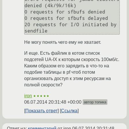
denied (4k/9k/16k)

0 requests for sfbufs denied

0 requests for sfbufs delayed

20 requests for I/O initiated by 
sendfile
Не могу понять чего ему не хватает.
И еще. Есть файлик в котом список
подсетей UA-IX к которым скорость 100мб/с.
Каким образом его зарядить в что-то на
подобие таблицы в pf чтоб потом
организовать доступ к этим ресурсам на
полной скорости?
iron
★★★★★
06.07.2014 20:31:48 +00:00
автор топика
Показать ответ
Ссылка
Ответ на:
комментарий
от iron
06.07.2014 20:31:48