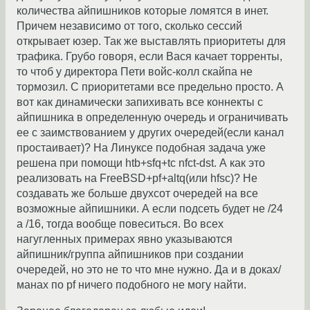
количества айпишников которые ломятся в инет.
Причем независимо от того, сколько сессий
открывает юзер. Так же выставлять приоритеты для
трафика. Грубо говоря, если Вася качает торренты,
то чтоб у директора Пети войс-колл скайпа не
тормозил. С приоритетами все предельно просто. А
вот как динамически запихивать все коннекты с
айпишника в определенную очередь и ограничивать
ее с заимствованием у других очередей(если канал
простаивает)? На Линуксе подобная задача уже
решена при помощи htb+sfq+tc nfct-dst. А как это
реализовать на FreeBSD+pf+altq(или hfsc)? Не
создавать же больше двухсот очередей на все
возможные айпишники. А если подсеть будет не /24
а /16, тогда вообще повеситься. Во всех
нагугленных примерах явно указываются
айпишник/группа айпишников при создании
очередей, но это не то что мне нужно. Да и в доках/
манах по pf ничего подобного не могу найти.