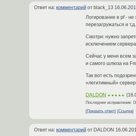
Ответ на:
комментарий
от black_13
16.06.201
Логирование в pf - не
перезагружаться и т.д.
Смотри: нужно запрет
исключением сервера 
Сейчас у меня всем з
и самого шлюза на F
Так вот есть подозрен
«легитимный» сервер 
DALDON
(
16.
★★★★★
Последнее исправление:
Показать ответ
Ссылка
Ответ на:
комментарий
от DALDON
16.06.20