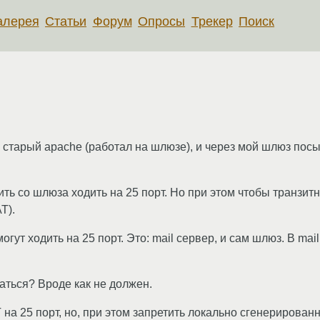
алерея
Статьи
Форум
Опросы
Трекер
Поиск
 старый apache (работал на шлюзе), и через мой шлюз посы
ить со шлюза ходить на 25 порт. Но при этом чтобы транзит
T).
гут ходить на 25 порт. Это: mail сервер, и сам шлюз. В mai
латься? Вроде как не должен.
T на 25 порт, но, при этом запретить локально сгенерирован