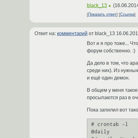
black_13
(
16.06.201
★
Показать ответ
Ссылка
Ответ на:
комментарий
от black_13
16.06.201
Вот и я про тоже... Ч
форум собственно. :)
Да дело в том, что ap
среди них). Из нужных
и ещё один демон.
В общем у меня такое 
просыпаются раз в оч
Пока запилил вот тако
# crontab -l

@daily		killall tcpdump ; tcpdump -i sk0 src host gw.xxx.ru and dst port smtp > 