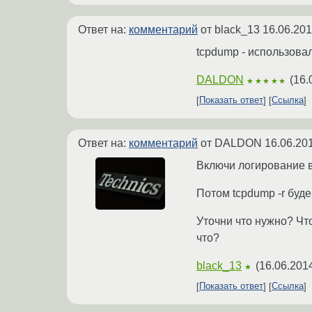
Ответ на:
комментарий
от black_13
16.06.201
tcpdump - использовал
DALDON
(
16.
★★★★★
Показать ответ
Ссылка
Ответ на:
комментарий
от DALDON
16.06.20
Включи логирование 
Потом tcpdump -r буд
Уточни что нужно? Что
что?
black_13
(
16.06.201
★
Показать ответ
Ссылка