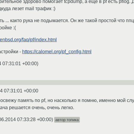
ительное здорово помогает tcpdump, а еще в pf есть pflog.
куда лезет mail трафик :)
ть ... както рука не подымается. Он же такой простой что ппц
ойке :(
enbsd.org/faq/pf/index.html
стройки -
https://calomel.org/pf_config.html
4 07:31:01 +00:00
)
4 07:31:01 +00:00
свежу память по pf, но насколько я помню, именно мой слу
адача решается очень, очень легко.
06.2014 07:33:28 +00:00
)
автор топика