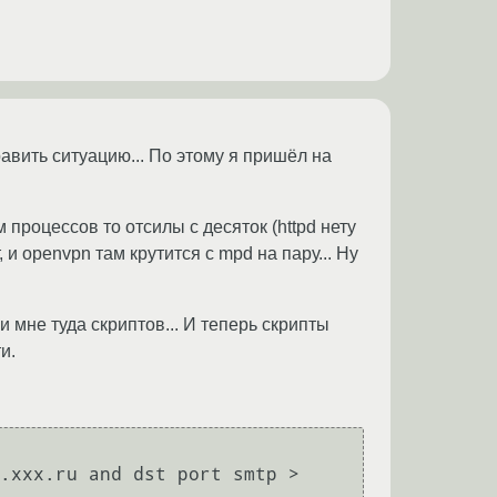
равить ситуацию... По этому я пришёл на
 процессов то отсилы с десяток (httpd нету
и openvpn там крутится с mpd на пару... Ну
 мне туда скриптов... И теперь скрипты
и.