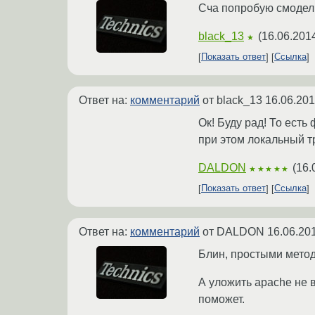
Сча попробую смодели
black_13
(
16.06.201
★
Показать ответ
Ссылка
Ответ на:
комментарий
от black_13
16.06.201
Ок! Буду рад! То есть
при этом локальный 
DALDON
(
16.
★★★★★
Показать ответ
Ссылка
Ответ на:
комментарий
от DALDON
16.06.20
Блин, простыми метод
А уложить apache не 
поможет.