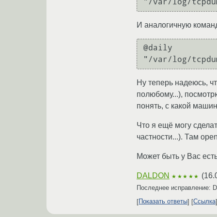
И аналогичную команд
@daily		killall tcpdump ; tcpdump -i eth1 src host mail.xxx.ru and dst port mail > 
Ну теперь надеюсь, чт
полюбому...), посмотр
понять, с какой маши
Что я ещё могу сделат
частности...). Там ope
Может быть у Вас есть
DALDON
(
16.
★★★★★
Последнее исправление:
Показать ответы
Ссылка