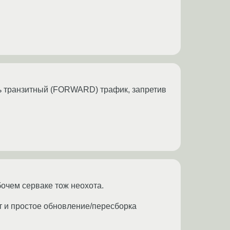
шить транзитный (FORWARD) трафик, запретив
бочем серваке тож неохота.
т и простое обновление/пересборка