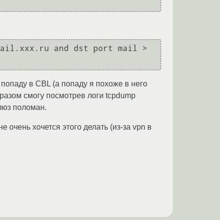
з попаду в CBL (а попаду я похоже в него
образом смогу посмотрев логи tcpdump
люз поломан.
е очень хочется этого делать (из-за vpn в