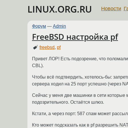
LINUX.ORG.RU
Новости
Г
Форум
—
Admin
FreeBSD настройка pf
freebsd
,
pf
Привет ЛОР! Есть подозрение, что поломали
CBL).
Чтобы всё подтвердить, хотелось-бы: запрет
сервера ходил на 25 порт успешно (через NA
Сейчас у меня две машинки в сети которые мо
подозрительного. Остаётся шлюз.
Кстати, а через порт: 587 спам может рассы
Кто может подсказать как в pf разрешить NA