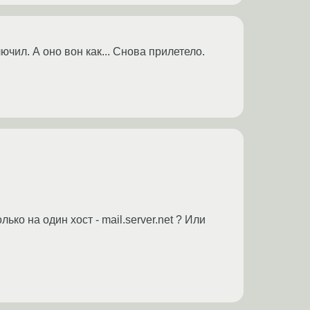
ючил. А оно вон как... Снова прилетело.
о на один хост - mail.server.net ? Или