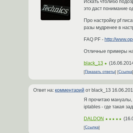
Искать чтолибо подозр
это даст понимание од
Про настройку pf писа
разы мудренее в настр
FAQ PF -
http://www.op
Отличные примеры на
black_13
(
16.06.201
★
Показать ответы
Ссылка
Ответ на:
комментарий
от black_13
16.06.201
Я прочитаю мануалы, о
iptables - где такая з
DALDON
(
16.
★★★★★
Ссылка