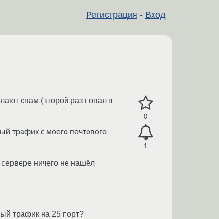
Регистрация
-
Вход
лают спам (второй раз попал в
0
ный трафик с моего почтового
1
l сервере ничего не нашёл
ный трафик на 25 порт?