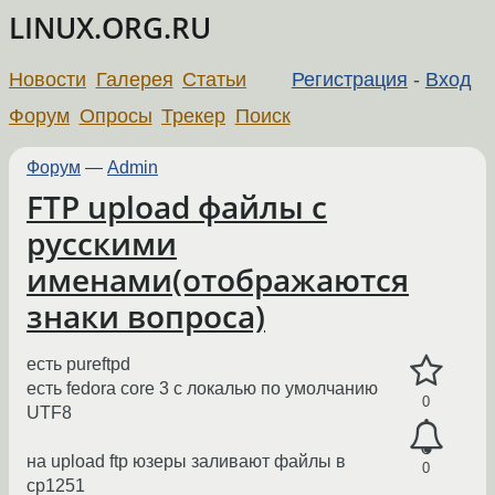
LINUX.ORG.RU
Новости
Галерея
Статьи
Регистрация
-
Вход
Форум
Опросы
Трекер
Поиск
Форум
—
Admin
FTP upload файлы с
русскими
именами(отображаются
знаки вопроса)
есть pureftpd
есть fedora core 3 с локалью по умолчанию
0
UTF8
на upload ftp юзеры заливают файлы в
0
cp1251