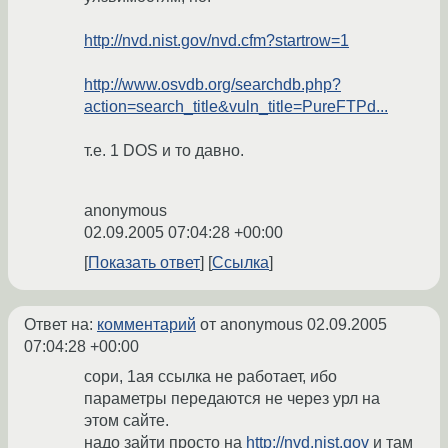
http://nvd.nist.gov/nvd.cfm?startrow=1
http://www.osvdb.org/searchdb.php?
action=search_title&vuln_title=PureFTPd...
т.е. 1 DOS и то давно.
anonymous
02.09.2005 07:04:28 +00:00
Показать ответ
Ссылка
Ответ на:
комментарий
от anonymous
02.09.2005
07:04:28 +00:00
сори, 1ая ссылка не работает, ибо
параметры передаются не через урл на
этом сайте.
надо зайти просто на
http://nvd.nist.gov
и там