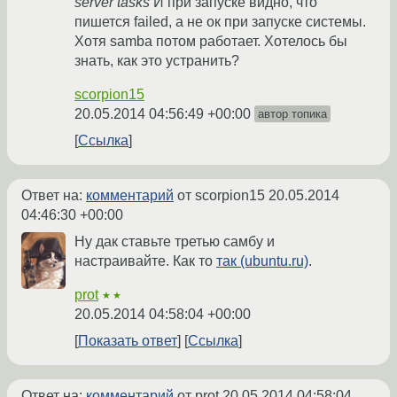
server tasks
И при запуске видно, что
пишется failed, а не ок при запуске системы.
Хотя samba потом работает. Хотелось бы
знать, как это устранить?
scorpion15
20.05.2014 04:56:49 +00:00
автор топика
Ссылка
Ответ на:
комментарий
от scorpion15
20.05.2014
04:46:30 +00:00
Ну дак ставьте третью самбу и
настраивайте. Как то
так (ubuntu.ru)
.
prot
★★
20.05.2014 04:58:04 +00:00
Показать ответ
Ссылка
Ответ на:
комментарий
от prot
20.05.2014 04:58:04