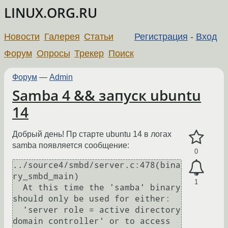
LINUX.ORG.RU
Новости
Галерея
Статьи
Регистрация
-
Вход
Форум
Опросы
Трекер
Поиск
Форум
—
Admin
Samba 4 && запуск ubuntu
14
Добрый день! Пр старте ubuntu 14 в логах
samba появляется сообщение:
0
../source4/smbd/server.c:478(bina
ry_smbd_main)

1
  At this time the 'samba' binary 
should only be used for either:

  'server role = active directory 
domain controller' or to access 