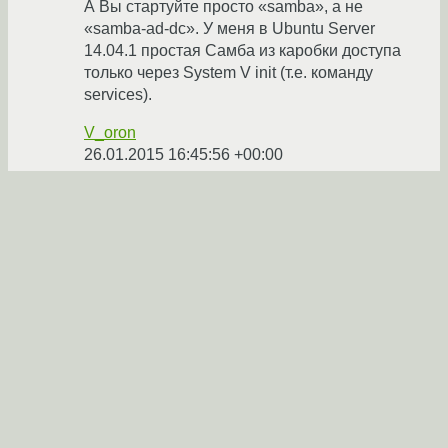
А Вы стартуйте просто «samba», а не
«samba-ad-dc». У меня в Ubuntu Server
14.04.1 простая Самба из каробки доступа
только через System V init (т.е. команду
services).
V_oron
26.01.2015 16:45:56 +00:00
Ссылка
Вы не можете добавлять комментарии в эту тему. Тема
перемещена в архив.
←
Admin
→
Похожие темы
Не стартует самба
(2015)
Форум
незапускаеться Samba как AD
(2016)
Форум