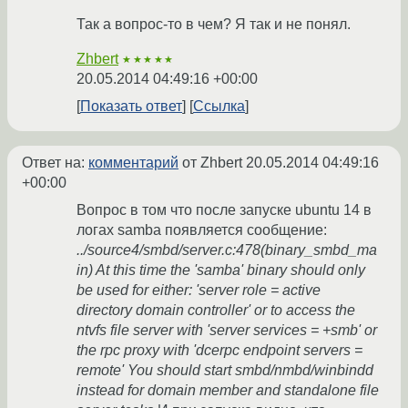
Так а вопрос-то в чем? Я так и не понял.
Zhbert
★★★★★
20.05.2014 04:49:16 +00:00
Показать ответ
Ссылка
Ответ на:
комментарий
от Zhbert
20.05.2014 04:49:16
+00:00
Вопрос в том что после запуске ubuntu 14 в
логах samba появляется сообщение:
../source4/smbd/server.c:478(binary_smbd_ma
in) At this time the 'samba' binary should only
be used for either: 'server role = active
directory domain controller' or to access the
ntvfs file server with 'server services = +smb' or
the rpc proxy with 'dcerpc endpoint servers =
remote' You should start smbd/nmbd/winbindd
instead for domain member and standalone file