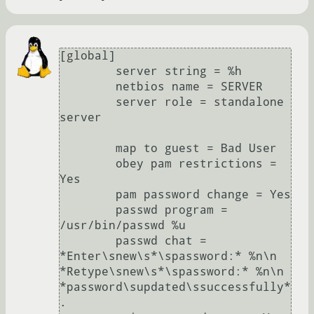
[global]

	server string = %h

	netbios name = SERVER

	server role = standalone 
server

	map to guest = Bad User

	obey pam restrictions = 
Yes

	pam password change = Yes

	passwd program = 
/usr/bin/passwd %u

	passwd chat = 
*Enter\snew\s*\spassword:* %n\n 
*Retype\snew\s*\spassword:* %n\n 
*password\supdated\ssuccessfully* 
.
