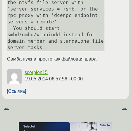
the ntvfs file server with 
'server services = +smb' or the 
rpc proxy with 'dcerpc endpoint 
servers = remote'

  You should start 
smbd/nmbd/winbindd instead for 
domain member and standalone file 
Самба нужна просто как файловая шара!
scorpion15
19.05.2014 06:57:56 +00:00
Ссылка
←
→