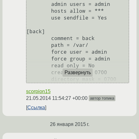
        admin users = admin

        hosts allow = ***

        use sendfile = Yes

[back]

        comment = back

        path = /var/

        force user = admin

        force group = admin

        read only = No

        create mask = 0700

Развернуть
scorpion15
21.05.2014 11:54:27 +00:00
автор топика
Ссылка
26 января 2015 г.