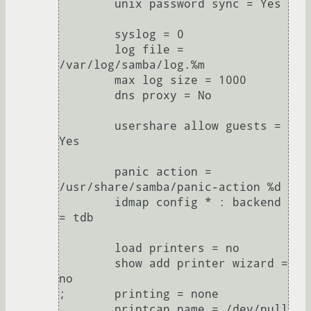
	unix password sync = Yes

	syslog = 0

	log file = 
/var/log/samba/log.%m

	max log size = 1000

	dns proxy = No

	usershare allow guests = 
Yes

	panic action = 
/usr/share/samba/panic-action %d

	idmap config * : backend 
= tdb

	load printers = no

	show add printer wizard = 
no

;	printing = none

	printcap name = /dev/null
