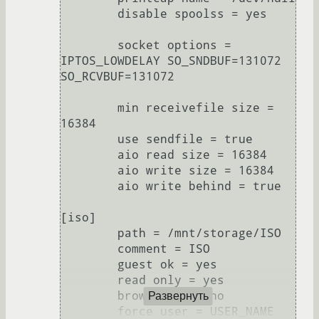
	disable spoolss = yes 

	socket options = 
IPTOS_LOWDELAY SO_SNDBUF=131072 
SO_RCVBUF=131072

	min receivefile size = 
16384

	use sendfile = true

	aio read size = 16384

	aio write size = 16384

	aio write behind = true

[iso]

	path = /mnt/storage/ISO

	comment = ISO

	guest ok = yes

	read only = yes

	browseable = no

Развернуть