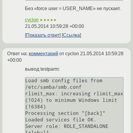
Без «force user = USER_NAME» не пускает.
cyclon
★★★★★
21.05.2014 10:59:28 +00:00
Показать ответ
Ссылка
Ответ на:
комментарий
от cyclon
21.05.2014 10:59:28
+00:00
вывод testparm:
Load smb config files from 
/etc/samba/smb.conf

rlimit_max: increasing rlimit_max 
(1024) to minimum Windows limit 
(16384)

Processing section "[back]"

Loaded services file OK.

Server role: ROLE_STANDALONE

[global]
