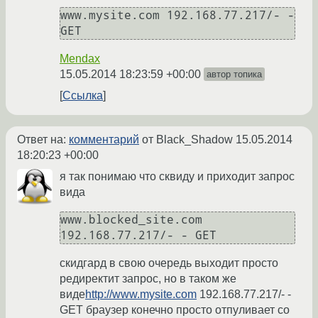
www.mysite.com 192.168.77.217/- - 
GET
Mendax
15.05.2014 18:23:59 +00:00
автор топика
Ссылка
Ответ на:
комментарий
от Black_Shadow
15.05.2014
18:20:23 +00:00
я так понимаю что сквиду и приходит запрос
вида
www.blocked_site.com 
192.168.77.217/- - GET
скидгард в свою очередь выходит просто
редиректит запрос, но в таком же
виде
http://www.mysite.com
192.168.77.217/- -
GET браузер конечно просто отпуливает со