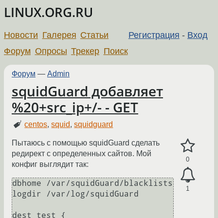
LINUX.ORG.RU
Новости
Галерея
Статьи
Регистрация
-
Вход
Форум
Опросы
Трекер
Поиск
Форум
—
Admin
squidGuard добавляет
%20+src_ip+/- - GET
centos
,
squid
,
squidguard
Пытаюсь с помощью squidGuard сделать
редирект с определенных сайтов. Мой
0
конфиг выглядит так:
dbhome /var/squidGuard/blacklists

1
logdir /var/log/squidGuard

dest test {
