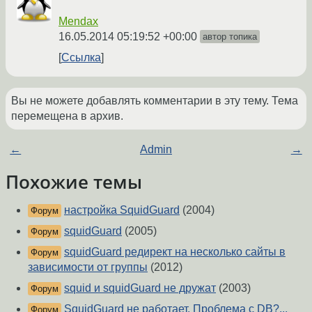
Mendax
16.05.2014 05:19:52 +00:00
автор топика
Ссылка
Вы не можете добавлять комментарии в эту тему. Тема
перемещена в архив.
←
Admin
→
Похожие темы
настройка SquidGuard
(2004)
Форум
squidGuard
(2005)
Форум
squidGuard редирект на несколько сайты в
Форум
зависимости от группы
(2012)
squid и squidGuard не дружат
(2003)
Форум
SquidGuard не работает. Проблема с DB?...
Форум