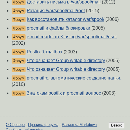
Доставить письма в /var/spool/mail
(2012)
Форум
Ротация /var/spool/mail/root
(2015)
Форум
Как восстановить каталог /var/spool/
(2006)
Форум
procmail и файлы блокировки
(2005)
Форум
e-mail reader in X using /var/spool/mail/user
Форум
(2002)
Postfix & mailbox
(2003)
Форум
Что означает Group writable directory
(2005)
Форум
Что означает Group writable directory
(2005)
Форум
procmailrc, автоматические создание папки.
Форум
(2010)
Знатокам postfix и procmail вопрос
(2003)
Форум
О Сервере
-
Правила форума
-
Разметка Markdown
Вверх
Сообщить об ошибке