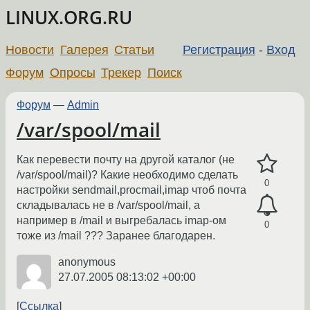
LINUX.ORG.RU
Новости
Галерея
Статьи
Регистрация
-
Вход
Форум
Опросы
Трекер
Поиск
Форум
—
Admin
/var/spool/mail
Как перевести почту на другой каталог (не
/var/spool/mail)? Какие необходимо сделать
0
настройки sendmail,procmail,imap чтоб почта
складывалась не в /var/spool/mail, а
например в /mail и выгребалась imap-ом
0
тоже из /mail ??? Заранее благодарен.
anonymous
27.07.2005 08:13:02 +00:00
Ссылка