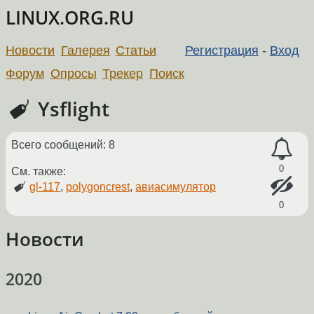
LINUX.ORG.RU
Новости
Галерея
Статьи
Регистрация
-
Вход
Форум
Опросы
Трекер
Поиск
Ysflight
Всего сообщений: 8
0
См. также:
gl-117
,
polygoncrest
,
авиасимулятор
0
Новости
2020