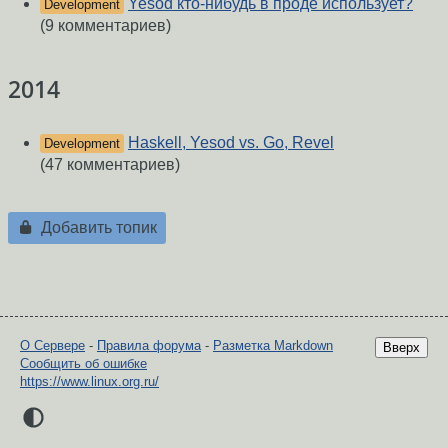
Yesod кто-нибудь в проде использует?
Development
(9 комментариев)
2014
Haskell, Yesod vs. Go, Revel
Development
(47 комментариев)
Добавить топик
О Сервере
-
Правила форума
-
Разметка Markdown
Вверх
Сообщить об ошибке
https://www.linux.org.ru/