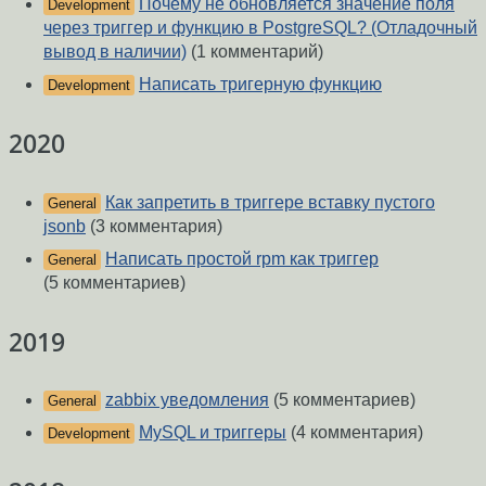
Почему не обновляется значение поля
Development
через триггер и функцию в PostgreSQL? (Отладочный
вывод в наличии)
(1 комментарий)
Написать тригерную функцию
Development
2020
Как запретить в триггере вставку пустого
General
jsonb
(3 комментария)
Написать простой rpm как триггер
General
(5 комментариев)
2019
zabbix уведомления
(5 комментариев)
General
MySQL и триггеры
(4 комментария)
Development