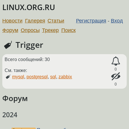
LINUX.ORG.RU
Новости
Галерея
Статьи
Регистрация
-
Вход
Форум
Опросы
Трекер
Поиск
Trigger
Всего сообщений: 30
0
См. также:
mysql
,
postgresql
,
sql
,
zabbix
0
Форум
2024