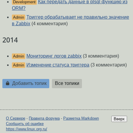
Как передать данные в plsql функцию из
Development
ORM?
Триггер обрабатывает не правильно значение
Admin
в Zabbix
(4 комментария)
2014
Мониторинг логов zabbix
(3 комментария)
Admin
Изменение статуса триггера
(3 комментария)
Admin
Добавить топик
Все топики
О Сервере
-
Правила форума
-
Разметка Markdown
Вверх
Сообщить об ошибке
https://www.linux.org.ru/