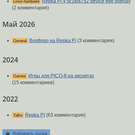
Repka Pi 4 sc16is752 device tree overlay
Linux-hardware
(2 комментария)
Май 2026
Bootlogo на Repka Pi
(3 комментария)
General
2024
Игры для PICO-8 на дискетах
Games
(15 комментариев)
2022
Repka PI
(63 комментария)
Talks
Добавить топик