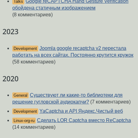
Google reCAPTCHA Hand Gesture Verification
Talks
обойдена статичным изображением
(8 комментариев)
2023
Joomla google recaptcha v2 перестала
Development
работать на всех сайтах. Постоянно крутится кружок
(58 комментариев)
2020
Существуют ли какие-то библиотеки для
General
решение гугловской аудиокапчи?
(7 комментариев)
YaCaptcha и API Яндекс.Чистый веб
Development
Сделать LOR Captcha вместо ReCaptcha
Linux-org-ru
(14 комментариев)