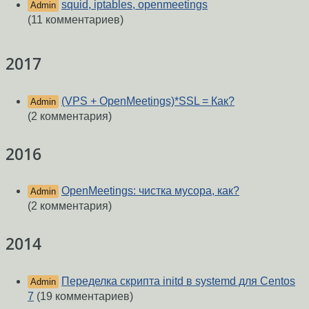
squid, iptables, openmeetings
Admin
(11 комментариев)
2017
(VPS + OpenMeetings)*SSL = Как?
Admin
(2 комментария)
2016
OpenMeetings: чистка мусора, как?
Admin
(2 комментария)
2014
Переделка скрипта initd в systemd для Centos
Admin
7
(19 комментариев)