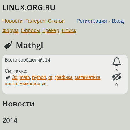
LINUX.ORG.RU
Новости
Галерея
Статьи
Регистрация
-
Вход
Форум
Опросы
Трекер
Поиск
Mathgl
Всего сообщений: 14
5
См. также:
3d
,
math
,
python
,
qt
,
графика
,
математика
,
программирование
0
Новости
2014