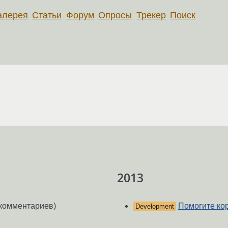
алерея
Статьи
Форум
Опросы
Трекер
Поиск
2013
комментариев)
Помогите кор
Development