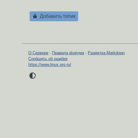
Добавить топик
О Сервере
-
Правила форума
-
Разметка Markdown
Сообщить об ошибке
https://www.linux.org.ru/