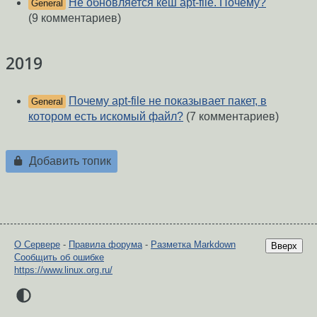
Не обновляется кеш apt-file. Почему?
General
(9 комментариев)
2019
Почему apt-file не показывает пакет, в
General
котором есть искомый файл?
(7 комментариев)
Добавить топик
О Сервере
-
Правила форума
-
Разметка Markdown
Вверх
Сообщить об ошибке
https://www.linux.org.ru/