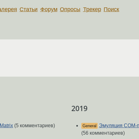
алерея
Статьи
Форум
Опросы
Трекер
Поиск
2019
Matrix
(5 комментариев)
Эмуляция COM-пор
General
(56 комментариев)