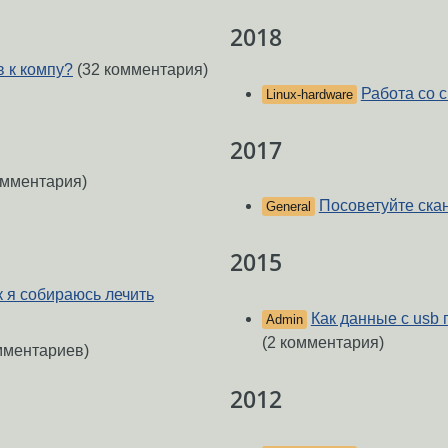
2018
в к компу?
(32 комментария)
Работа со 
Linux-hardware
2017
омментария)
Посоветуйте ска
General
2015
 я собираюсь лечить
Как данные с usb
Admin
(2 комментария)
мментариев)
2012