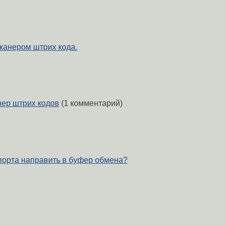
сканером штрих кода.
нер штрих кодов
(1 комментарий)
 порта направить в буфер обмена?