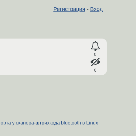
Регистрация
-
Вход
0
0
та у сканера-штрихкода bluetooth в Linux