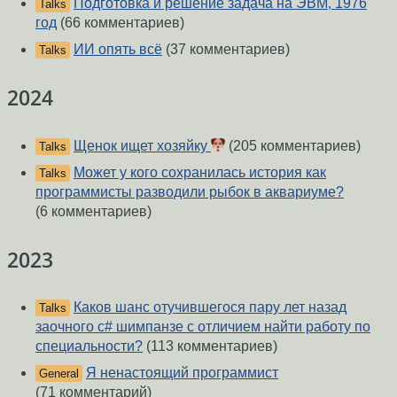
Подготовка и решение задача на ЭВМ, 1976
Talks
год
(66 комментариев)
ИИ опять всё
(37 комментариев)
Talks
2024
Щенок ищет хозяйку
(205 комментариев)
Talks
Может у кого сохранилась история как
Talks
программисты разводили рыбок в аквариуме?
(6 комментариев)
2023
Каков шанс отучившегося пару лет назад
Talks
заочного c# шимпанзе с отличием найти работу по
специальности?
(113 комментариев)
Я ненастоящий программист
General
(71 комментарий)