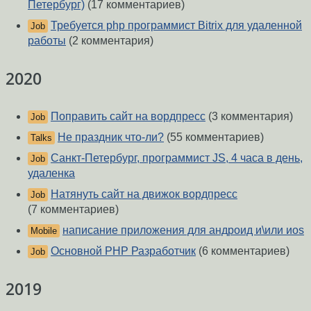
Петербург)
(17 комментариев)
Требуется php программист Bitrix для удаленной
Job
работы
(2 комментария)
2020
Поправить сайт на вордпресс
(3 комментария)
Job
Не праздник что-ли?
(55 комментариев)
Talks
Санкт-Петербург, программист JS, 4 часа в день,
Job
удаленка
Натянуть сайт на движок вордпресс
Job
(7 комментариев)
написание приложения для андроид и\или иоs
Mobile
Основной PHP Разработчик
(6 комментариев)
Job
2019