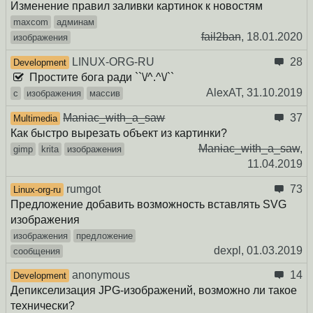
Изменение правил заливки картинок к новостям
maxcom
админам
fail2ban
,
18.01.2020
изображения
LINUX-ORG-RU
28
Development
Простите бога ради ``\/^.^\/``
AlexAT,
31.10.2019
c
изображения
массив
Maniac_with_a_saw
37
Multimedia
Как быстро вырезать объект из картинки?
Maniac_with_a_saw
,
gimp
krita
изображения
11.04.2019
rumgot
73
Linux-org-ru
Предложение добавить возможность вставлять SVG
изображения
изображения
предложение
dexpl,
01.03.2019
сообщения
anonymous
14
Development
Депикселизация JPG-изображений, возможно ли такое
технически?