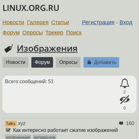
LINUX.ORG.RU
Новости
Галерея
Статьи
Регистрация
-
Вход
Форум
Опросы
Трекер
Поиск
Изображения
Новости
Форум
Опросы
Добавить
Всего сообщений: 51
2
0
xyz
160
Talks
Как интересно работает сжатие изображений
изображения
интересное