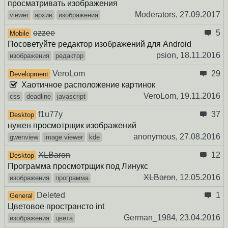
просматривать изображения
Moderators,
27.09.2017
viewer
архив
изображения
ozzee
5
Mobile
Посоветуйте редактор изображений для Android
psion,
18.11.2016
изображения
редактор
VeroLom
29
Development
Хаотичное расположение картинок
VeroLom,
19.11.2016
css
deadline
javascript
f1u77y
37
Desktop
нужен просмотрщик изображений
anonymous,
27.08.2016
gwenview
image viewer
kde
XLBaron
12
Desktop
Программа просмотрщик под Линукс
XLBaron
,
12.05.2016
изображения
программа
Deleted
1
General
Цветовое пространсто int
German_1984,
23.04.2016
изображения
цвета