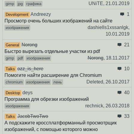
UNiTE,
21.01.2019
gimp
jpg
графика
Andreezy
1
Development
Просмотр очень больших изображений на сайте
dashiells1xssanlgk,
изображения
10.01.2019
Norong
21
General
Быстро вырезать отдельные участки из pdf
Norong
,
18.11.2017
gimp
pdf
изображения
ozz_is_here
10
Talks
Помогите найти расширение для Chromium
Deleted,
26.10.2017
chromium
изображения
лень
deys
40
Desktop
Программа для обрезки изображений
rechnick,
26.03.2018
изображения
JacobTwoTwo
33
Talks
А подскажите кроссплатформанный просмотрщик
изображений, с помощью которого можно