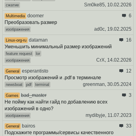
Sm0ke85,
10.02.2026
сжатие
doomer
6
Multimedia
Преобразовать размер
ad0c,
19.02.2025
изображения
dataman
16
Linux-org-ru
Уменьшить минимальный размер изображений
feature request
lor
CrX,
14.02.2026
изображения
esperantisto
12
General
Просмотр изображений и .pdf в терминале
greenman,
30.05.2024
newsboat
pdf
terminal
bad_master
3
Games
Не пойму как найти гайд по добавлению всех
изображений в одно?
mydibyje,
11.07.2023
изображения
bairos
33
General
Подскажите программы/сервисы качественного