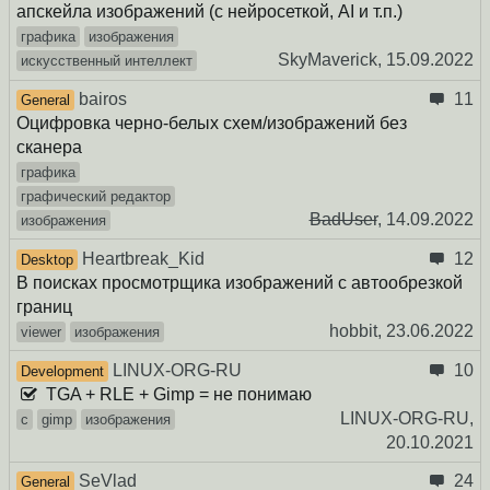
апскейла изображений (с нейросеткой, AI и т.п.)
графика
изображения
SkyMaverick,
15.09.2022
искусственный интеллект
bairos
11
General
Оцифровка черно-белых схем/изображений без
сканера
графика
графический редактор
BadUser
,
14.09.2022
изображения
Heartbreak_Kid
12
Desktop
В поисках просмотрщика изображений с автообрезкой
границ
hobbit,
23.06.2022
viewer
изображения
LINUX-ORG-RU
10
Development
TGA + RLE + Gimp = не понимаю
LINUX-ORG-RU,
c
gimp
изображения
20.10.2021
SeVlad
24
General