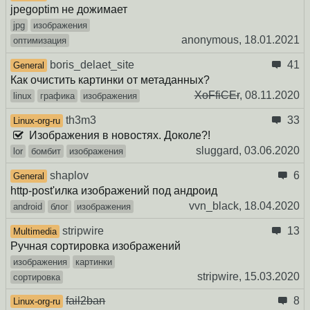
jpegoptim не дожимает
jpg
изображения
anonymous,
18.01.2021
оптимизация
boris_delaet_site
41
General
Как очистить картинки от метаданных?
XoFfiCEr
,
08.11.2020
linux
графика
изображения
th3m3
33
Linux-org-ru
Изображения в новостях. Доколе?!
sluggard,
03.06.2020
lor
бомбит
изображения
shaplov
6
General
http-post'илка изображений под андроид
vvn_black,
18.04.2020
android
блог
изображения
stripwire
13
Multimedia
Ручная сортировка изображений
изображения
картинки
stripwire,
15.03.2020
сортировка
fail2ban
8
Linux-org-ru